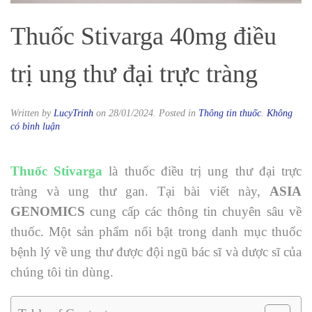
Thuốc Stivarga 40mg điều
trị ung thư đại trực tràng
Written by
LucyTrinh
on
28/01/2024
. Posted in
Thông tin thuốc
.
Không
ở
có bình luận
Thuốc
Stivarga
40mg
Thuốc Stivarga
là thuốc điều trị
ung thư đại trực
điều
tràng và ung thư gan
. Tại bài viết này,
ASIA
trị
ung
GENOMICS
cung cấp các thông tin chuyên sâu về
thư
thuốc. Một sản phẩm nổi bật trong danh mục thuốc
đại
trực
bệnh lý về ung thư được đội ngũ bác sĩ và dược sĩ của
tràng
chúng tôi tin dùng.