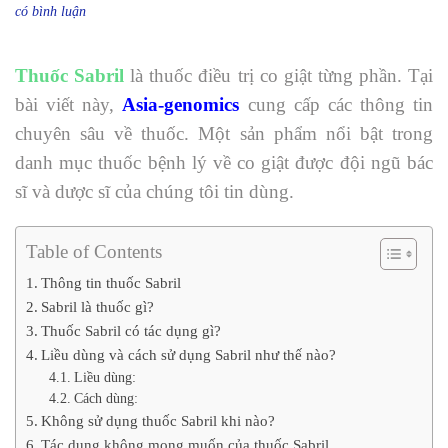
ở
có bình luận
Thuốc
Sabril
500mg
Thuốc Sabril
là thuốc điều trị
co giật từng phần
. Tại
Vigabatrin
bài viết này,
Asia-genomics
cung cấp các thông tin
giá
bao
chuyên sâu về thuốc. Một sản phẩm nổi bật trong
nhiêu,
danh mục thuốc bệnh lý về co giật được đội ngũ bác
bán
ở
sĩ và dược sĩ của chúng tôi tin dùng.
đâu
Table of Contents
Thông tin thuốc Sabril
Sabril là thuốc gì?
Thuốc Sabril có tác dụng gì?
Liều dùng và cách sử dụng Sabril như thế nào?
Liều dùng:
Cách dùng:
Không sử dụng thuốc Sabril khi nào?
Tác dụng không mong muốn của thuốc Sabril