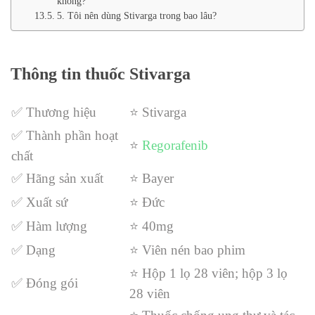
không?
5. Tôi nên dùng Stivarga trong bao lâu?
Thông tin thuốc Stivarga
✅ Thương hiệu
⭐ Stivarga
✅ Thành phần hoạt
⭐
Regorafenib
chất
✅ Hãng sản xuất
⭐
Bayer
✅ Xuất sứ
⭐
Đức
✅ Hàm lượng
⭐
40mg
✅ Dạng
⭐ Viên nén bao phim
⭐ Hộp 1 lọ 28 viên; hộp 3 lọ
✅ Đóng gói
28 viên