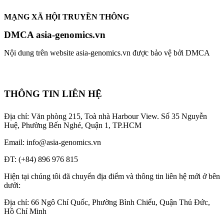
MẠNG XÃ HỘI TRUYỀN THÔNG
DMCA asia-genomics.vn
Nội dung trên website asia-genomics.vn được bảo vệ bởi DMCA
THÔNG TIN LIÊN HỆ
Địa chỉ: Văn phòng 215, Toà nhà Harbour View.
Số 35 Nguyễn
Huệ, Phường Bến Nghé, Quận 1, TP.HCM
Email: info@asia-genomics.vn
ĐT: (+84) 896 976 815
Hiện tại chúng tôi đã chuyển địa điểm và thông tin liên hệ mới ở bên
dưới:
Địa chỉ: 66 Ngô Chí Quốc, Phường Bình Chiểu, Quận Thủ Đức,
Hồ Chí Minh