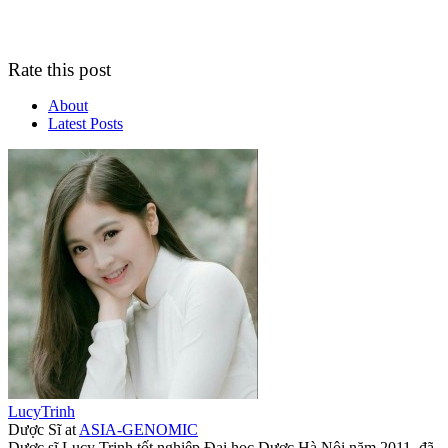
Rate this post
About
Latest Posts
LucyTrinh
Dược Sĩ
at
ASIA-GENOMIC
Dược sĩ Lucy Trinh tốt nghiệp Đại học Dược Hà Nội năm 2011, đã