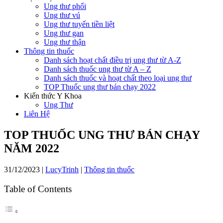
Ung thư phổi
Ung thư vú
Ung thư tuyến tiền liệt
Ung thư gan
Ung thư thận
Thông tin thuốc
Danh sách hoạt chất điều trị ung thư từ A-Z
Danh sách thuốc ung thư từ A – Z
Danh sách thuốc và hoạt chất theo loại ung thư
TOP Thuốc ung thư bán chạy 2022
Kiến thức Y Khoa
Ung Thư
Liên Hệ
TOP THUỐC UNG THƯ BÁN CHẠY
NĂM 2022
31/12/2023
|
LucyTrinh
|
Thông tin thuốc
Table of Contents