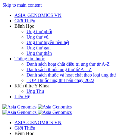
Skip to main content
ASIA-GENOMICS VN
Giới Thiệu
Bệnh Học
Ung thư phổi
Ung thư vú
Ung thư tuyến tiền liệt
Ung thư gan
Ung thư thận
Thông tin thuốc
Danh sách hoạt chất điều trị ung thư từ A-Z
Danh sách thuốc ung thư từ A – Z
Danh sách thuốc và hoạt chất theo loại ung thư
TOP Thuốc ung thư bán chạy 2022
Kiến thức Y Khoa
Ung Thư
Liên Hệ
ASIA-GENOMICS VN
Giới Thiệu
Bệnh Học