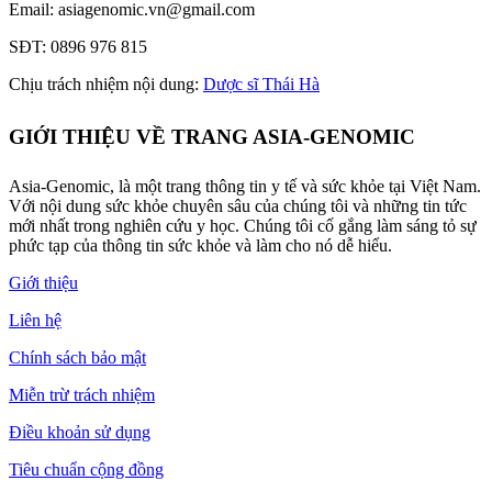
Email: asiagenomic.vn@gmail.com
SĐT: 0896 976 815
Chịu trách nhiệm nội dung:
Dược sĩ Thái Hà
GIỚI THIỆU VỀ TRANG ASIA-GENOMIC
Asia-Genomic, là một trang thông tin y tế và sức khỏe tại Việt Nam.
Với nội dung sức khỏe chuyên sâu của chúng tôi và những tin tức
mới nhất trong nghiên cứu y học. Chúng tôi cố gắng làm sáng tỏ sự
phức tạp của thông tin sức khỏe và làm cho nó dễ hiểu.
Giới thiệu
Liên hệ
Chính sách bảo mật
Miễn trừ trách nhiệm
Điều khoản sử dụng
Tiêu chuẩn cộng đồng