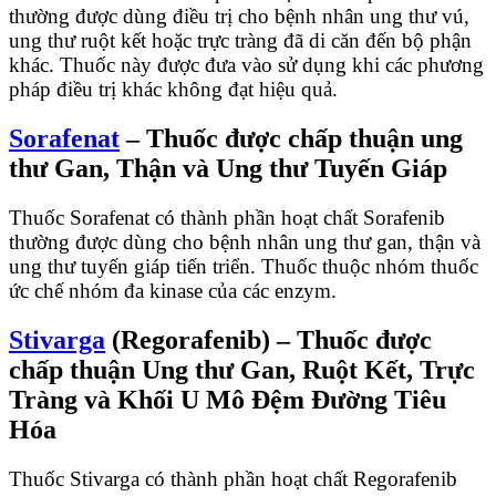
thường được dùng điều trị cho bệnh nhân ung thư vú,
ung thư ruột kết hoặc trực tràng đã di căn đến bộ phận
khác. Thuốc này được đưa vào sử dụng khi các phương
pháp điều trị khác không đạt hiệu quả.
Sorafenat
– Thuốc được chấp thuận ung
thư Gan, Thận và Ung thư Tuyến Giáp
Thuốc Sorafenat có thành phần hoạt chất Sorafenib
thường được dùng cho bệnh nhân ung thư gan, thận và
ung thư tuyến giáp tiến triển. Thuốc thuộc nhóm thuốc
ức chế nhóm đa kinase của các enzym.
Stivarga
(Regorafenib) – Thuốc được
chấp thuận Ung thư Gan, Ruột Kết, Trực
Tràng và Khối U Mô Đệm Đường Tiêu
Hóa
Thuốc Stivarga có thành phần hoạt chất Regorafenib