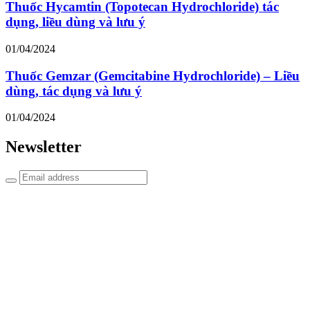
Thuốc Hycamtin (Topotecan Hydrochloride) tác
dụng, liều dùng và lưu ý
01/04/2024
Thuốc Gemzar (Gemcitabine Hydrochloride) – Liều
dùng, tác dụng và lưu ý
01/04/2024
Newsletter