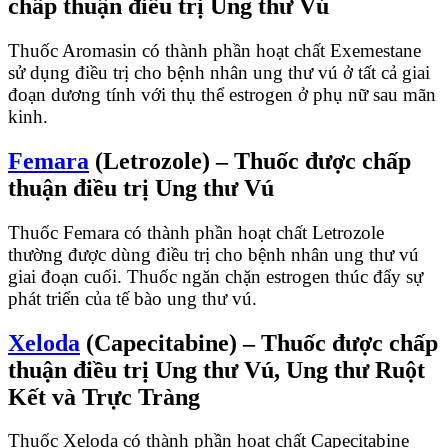
chấp thuận điều trị Ung thư Vú
Thuốc Aromasin có thành phần hoạt chất Exemestane
sử dụng điều trị cho bệnh nhân ung thư vú ở tất cả giai
đoạn dương tính với thụ thể estrogen ở phụ nữ sau mãn
kinh.
Femara
(Letrozole) – Thuốc được chấp
thuận điều trị Ung thư Vú
Thuốc Femara có thành phần hoạt chất Letrozole
thường được dùng điều trị cho bệnh nhân ung thư vú
giai đoạn cuối. Thuốc ngăn chặn estrogen thúc đẩy sự
phát triển của tế bào ung thư vú.
Xeloda
(Capecitabine) – Thuốc được chấp
thuận điều trị Ung thư Vú, Ung thư Ruột
Kết và Trực Tràng
Thuốc Xeloda có thành phần hoạt chất Capecitabine