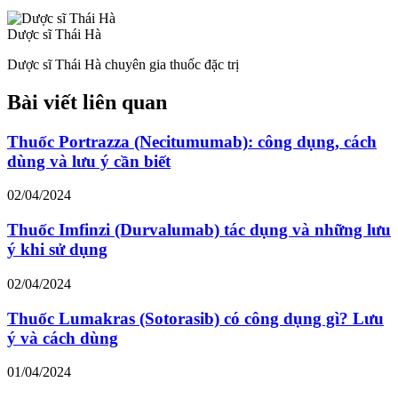
Dược sĩ Thái Hà
Dược sĩ Thái Hà chuyên gia thuốc đặc trị
Bài viết liên quan
Thuốc Portrazza (Necitumumab): công dụng, cách
dùng và lưu ý cần biết
02/04/2024
Thuốc Imfinzi (Durvalumab) tác dụng và những lưu
ý khi sử dụng
02/04/2024
Thuốc Lumakras (Sotorasib) có công dụng gì? Lưu
ý và cách dùng
01/04/2024