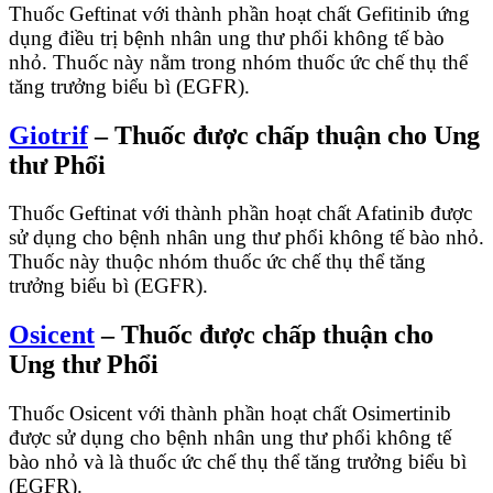
Thuốc Geftinat với thành phần hoạt chất Gefitinib ứng
dụng điều trị bệnh nhân ung thư phổi không tế bào
nhỏ. Thuốc này nằm trong nhóm thuốc ức chế thụ thể
tăng trưởng biểu bì (EGFR).
Giotrif
– Thuốc được chấp thuận cho Ung
thư Phổi
Thuốc Geftinat với thành phần hoạt chất Afatinib được
sử dụng cho bệnh nhân ung thư phổi không tế bào nhỏ.
Thuốc này thuộc nhóm thuốc ức chế thụ thể tăng
trưởng biểu bì (EGFR).
Osicent
– Thuốc được chấp thuận cho
Ung thư Phổi
Thuốc Osicent với thành phần hoạt chất Osimertinib
được sử dụng cho bệnh nhân ung thư phổi không tế
bào nhỏ và là thuốc ức chế thụ thể tăng trưởng biểu bì
(EGFR).