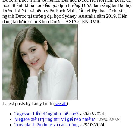
hoàn thành khóa học đào tạo định hướng Dược lâm sàng tại Đại học
Dược Hà Nội và bệnh viện Bạch Mai. Tốt nghiệp thạc sĩ chuyên
ngành Dược tại trường đại học Sydney, Australia năm 2019. Hiện
đang là dược sĩ tại Khoa Dược – ASIA-GENOMIC
Latest posts by LucyTrinh
(
see all
)
Tagrisso: Liều dùng như thế nào?
- 30/03/2024
Megace điều trị ung thư vú giá bao nhiêu?
- 29/03/2024
Truvada: Liều dùng và cách dùng
- 29/03/2024