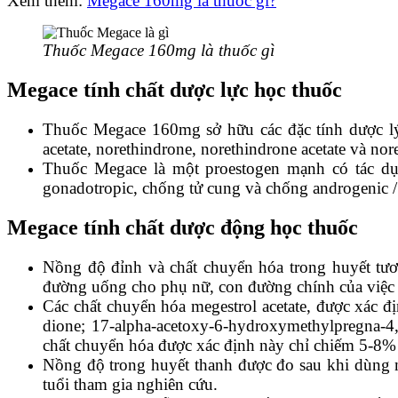
Xem thêm:
Megace 160mg là thuốc gì?
Thuốc Megace 160mg là thuốc gì
Megace t
ính chất dược lực học thuốc
Thuốc Megace 160mg sở hữu các đặc tính dược lý 
acetate, norethindrone, norethindrone acetate và nor
Thuốc Megace là một proestogen mạnh có tác dụ
gonadotropic, chống tử cung và chống androgenic /
Megace t
ính chất dược động học thuốc
Nồng độ đỉnh và chất chuyển hóa trong huyết tươ
đường uống cho phụ nữ, con đường chính của việc lo
Các chất chuyển hóa megestrol acetate, được xác đị
dione; 17-alpha-acetoxy-6-hydroxymethylpregna-4,
chất chuyển hóa được xác định này chỉ chiếm 5-8% 
Nồng độ trong huyết thanh được đo sau khi dùng m
tuổi tham gia nghiên cứu.