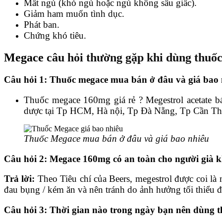
Mất ngủ (khó ngủ hoặc ngủ không sâu giấc).
Giảm ham muốn tình dục.
Phát ban.
Chứng khó tiêu.
Megace
câu hỏi thường gặp khi dùng thuố
Câu hỏi 1: Thuốc megace mua bán ở đâu và giá bao
Thuốc megace 160mg giá rẻ ? Megestrol acetate b
dược tại Tp HCM, Hà nội, Tp Đà Nẵng, Tp Cần T
Thuốc Megace mua bán ở đâu và giá bao nhiêu
Câu hỏi 2: Megace 160mg có an toàn cho người già 
Trả lời:
Theo Tiêu chí của Beers, megestrol được coi là
đau bụng / kém ăn và nên tránh do ảnh hưởng tối thiểu đ
Câu hỏi 3: Thời gian nào trong ngày bạn nên dùng 