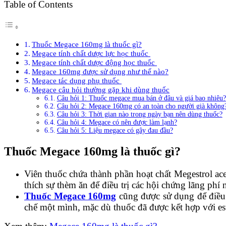
Table of Contents
Thuốc Megace 160mg là thuốc gì?
Megace tính chất dược lực học thuốc
Megace tính chất dược động học thuốc
Megace 160mg được sử dụng như thế nào?
Megace tác dụng phụ thuốc
Megace câu hỏi thường gặp khi dùng thuốc
Câu hỏi 1: Thuốc megace mua bán ở đâu và giá bao nhiêu?
Câu hỏi 2: Megace 160mg có an toàn cho người già không
Câu hỏi 3: Thời gian nào trong ngày bạn nên dùng thuốc?
Câu hỏi 4: Megace có nên được làm lạnh?
Câu hỏi 5: Liệu megace có gây đau đầu?
Thuốc Megace 160mg là thuốc gì?
Viên thuốc chứa thành phần hoạt chất Megestrol ac
thích sự thèm ăn để điều trị các hội chứng lãng phí 
Thuốc Megace 160mg
cũng được sử dụng để điều 
chế một mình, mặc dù thuốc đã được kết hợp với es