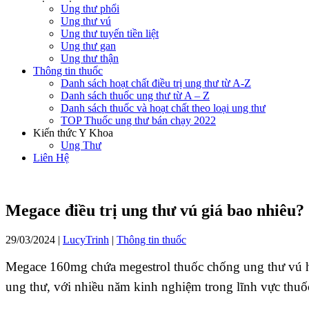
Ung thư phổi
Ung thư vú
Ung thư tuyến tiền liệt
Ung thư gan
Ung thư thận
Thông tin thuốc
Danh sách hoạt chất điều trị ung thư từ A-Z
Danh sách thuốc ung thư từ A – Z
Danh sách thuốc và hoạt chất theo loại ung thư
TOP Thuốc ung thư bán chạy 2022
Kiến thức Y Khoa
Ung Thư
Liên Hệ
Megace điều trị ung thư vú giá bao nhiêu?
29/03/2024
|
LucyTrinh
|
Thông tin thuốc
Megace 160mg chứa megestrol thuốc chống ung thư vú h
ung thư, với nhiều năm kinh nghiệm trong lĩnh vực thuốc