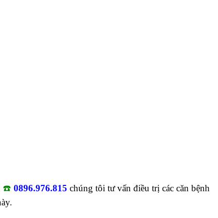
n
☎️
0896.976.815
chúng tôi tư vấn điều trị các căn bệnh
này.