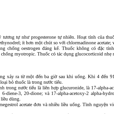
tương tự như progesterone tự nhiên. Hoạt tính của thu
ethynodrel; ít hơn một chút so với chlormadinone acetate; v
ng chống oestrogen đáng kể. Thuốc không có đặc tính
 chống myotropic. Thuốc có tác dụng glucocorticoid nhẹ 
ng xảy ra từ một đến ba giờ sau khi uống. Khi 4 đến 9
ại bỏ thuốc là trong nước tiểu.
nh trong nước tiểu là liên hợp glucuronide, là 17-alpha-
 6-diene-3, 20-dione; và 17-alpha-acetoxy-2 alpha-hydr
liều dùng.
egestrol acetate đơn và nhiều liều uống. Tình nguyện v