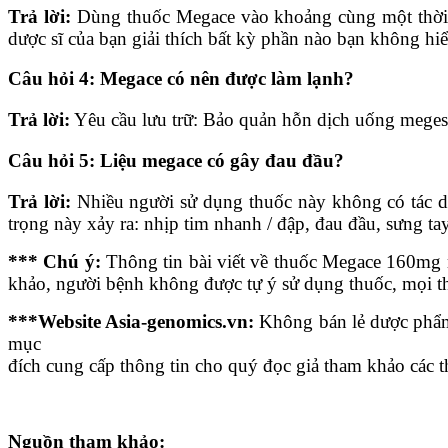
Trả lời:
Dùng thuốc Megace vào khoảng cùng một thời gi
dược sĩ của bạn giải thích bất kỳ phần nào bạn không h
Câu hỏi 4: Megace có nên được làm lạnh?
Trả lời:
Yêu cầu lưu trữ: Bảo quản hỗn dịch uống megestr
Câu hỏi 5: Liệu megace có gây đau đầu?
Trả lời:
Nhiều người sử dụng thuốc này không có tác d
trọng này xảy ra: nhịp tim nhanh / đập, đau đầu, sưng t
*** Chú ý:
Thông tin bài viết về thuốc Megace 160mg 
khảo, người bệnh không được tự ý sử dụng thuốc, mọi th
***Website Asia-genomics.vn:
Không bán lẻ dược phẩm,
mục
đích cung cấp thông tin cho quý đọc giả tham khảo các 
Nguồn tham khảo: