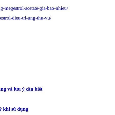
-megestrol-acetate-gia-bao-nhieu/
trol-dieu-tri-ung-thu-vu/
g và lưu ý cần biết
ý khi sử dụng