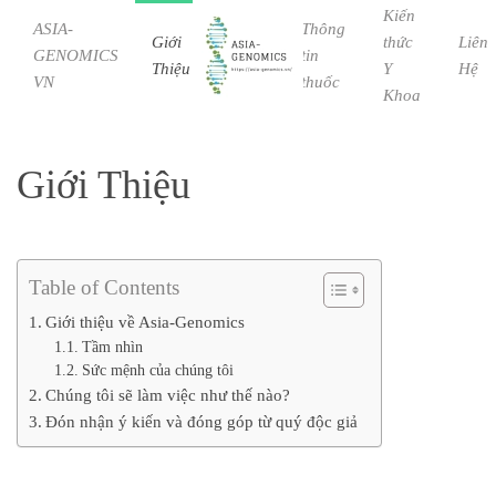
Kiến
ASIA-
Thông
Giới
Bệnh
thức
Liên
GENOMICS
tin
Skip to main content
Thiệu
Học
Y
Hệ
VN
thuốc
Khoa
Giới Thiệu
Table of Contents
Giới thiệu về Asia-Genomics
Tầm nhìn
Sức mệnh của chúng tôi
Chúng tôi sẽ làm việc như thế nào?
Đón nhận ý kiến và đóng góp từ quý độc giả