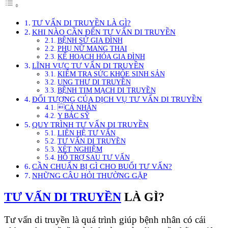
TƯ VẤN DI TRUYỀN LÀ GÌ?
KHI NÀO CẦN ĐẾN TƯ VẤN DI TRUYỀN
BỆNH SỬ GIA ĐÌNH
PHỤ NỮ MANG THAI
KẾ HOẠCH HÓA GIA ĐÌNH
LĨNH VỰC TƯ VẤN DI TRUYỀN
KIỂM TRA SỨC KHỎE SINH SẢN
UNG THƯ DI TRUYỀN
BỆNH TIM MẠCH DI TRUYỀN
ĐỐI TƯỢNG CỦA DỊCH VỤ TƯ VẤN DI TRUYỀN
CÁ NHÂN
Y BÁC SỸ
QUY TRÌNH TƯ VẤN DI TRUYỀN
LIÊN HỆ TƯ VẤN
TƯ VẤN DI TRUYỀN
XÉT NGHIỆM
HỖ TRỢ SAU TƯ VẤN
CẦN CHUẨN BỊ GÌ CHO BUỔI TƯ VẤN?
NHỮNG CÂU HỎI THƯỜNG GẶP
TƯ VẤN DI TRUYỀN
LÀ GÌ?
Tư vấn di truyền là quá trình giúp bệnh nhân có cái