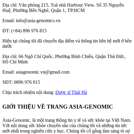
Địa chỉ: Văn phòng 215, Toà nhà Harbour View.
Số 35 Nguyễn
Huệ, Phường Bến Nghé, Quận 1, TP.HCM
Email: info@asia-genomics.vn
ĐT: (+84) 896 976 815
Hiện tại chúng tôi đã chuyển địa điểm và thông tin liên hệ mới ở bên
dưới:
Địa chỉ: 66 Ngô Chí Quốc, Phường Bình Chiểu, Quận Thủ Đức,
Hồ Chí Minh
Email: asiagenomic.vn@gmail.com
SĐT: 0896 976 815
Chịu trách nhiệm nội dung:
Dược sĩ Thái Hà
GIỚI THIỆU VỀ TRANG ASIA-GENOMIC
Asia-Genomic, là một trang thông tin y tế và sức khỏe tại Việt Nam.
Với nội dung sức khỏe chuyên sâu của chúng tôi và những tin tức
mới nhất trong nghiên cứu y học. Chúng tôi cố gắng làm sáng tỏ sự