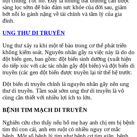
hội chứng Tóc nơ. Đây là những bất thường cần được
sàng lọc sớm để bảo đảm sưc khỏe của đời sau, giảm
bớt nỗi lo gánh nặng về tài chính và tâm lý của gia
đình.
UNG THƯ DI TRUYỀN
Ung thư xảy ra khi một tế bào trong cơ thể phát triển
không kiểm soát. Nguyên nhân gây ra việc này là do do
đột biến gen, bao gồm: đột biến sinh dưỡng (xuất hiện
do tiếp xúc với các tác nhân gây đột biến) và đột biến di
truyền (các gen đột biến được truyền lại từ thế hệ trước.
Đột biến di truyền chính là nguyên nhân gây nên ung
thư di truyền. Tầm soát sớm ung thư di truyền là vô
cùng cần thiết với nhiều lợi ích to lớn.
BỆNH TIM MẠCH DI TRUYỀN
Nghiên cứu cho thấy nếu bố mẹ hay anh chị em bị bệnh
tim thì con cái, anh em ruột có nhiều nguy cơ mắc
bệnh. Một số bệnh lý tim như bệnh cơ tim giãn, bệnh