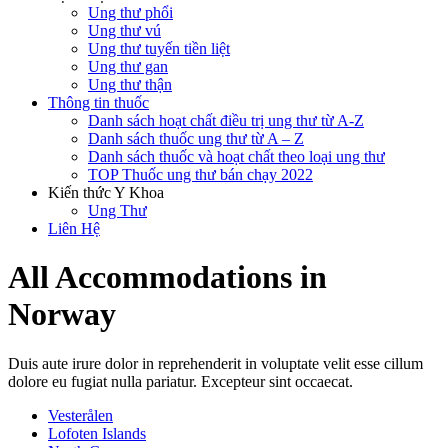
Ung thư phổi
Ung thư vú
Ung thư tuyến tiền liệt
Ung thư gan
Ung thư thận
Thông tin thuốc
Danh sách hoạt chất điều trị ung thư từ A-Z
Danh sách thuốc ung thư từ A – Z
Danh sách thuốc và hoạt chất theo loại ung thư
TOP Thuốc ung thư bán chạy 2022
Kiến thức Y Khoa
Ung Thư
Liên Hệ
All Accommodations in
Norway
Duis aute irure dolor in reprehenderit in voluptate velit esse cillum
dolore eu fugiat nulla pariatur. Excepteur sint occaecat.
Vesterålen
Lofoten Islands