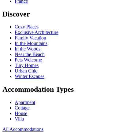
France
Discover
Cozy Places
Exclusive Architecture
Family Vacation
In the Mountains
In the Woods
Near the Beach
Pets Welcome
Tiny Homes
Urban Chic
Winter Escapes
Accommodation Types
Apartment
Cottage
House
Villa
All Accommodations