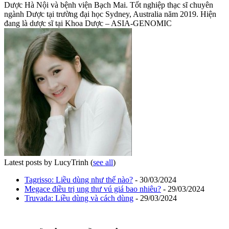
Dược Hà Nội và bệnh viện Bạch Mai. Tốt nghiệp thạc sĩ chuyên
ngành Dược tại trường đại học Sydney, Australia năm 2019. Hiện
đang là dược sĩ tại Khoa Dược – ASIA-GENOMIC
Latest posts by LucyTrinh
(
see all
)
Tagrisso: Liều dùng như thế nào?
- 30/03/2024
Megace điều trị ung thư vú giá bao nhiêu?
- 29/03/2024
Truvada: Liều dùng và cách dùng
- 29/03/2024