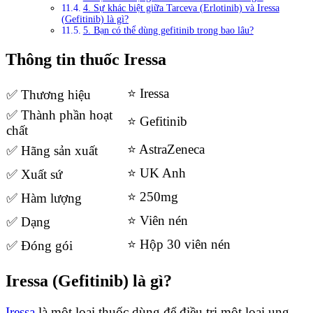
4. Sự khác biệt giữa Tarceva (Erlotinib) và Iressa
(Gefitinib) là gì?
5. Bạn có thể dùng gefitinib trong bao lâu?
Thông tin thuốc Iressa
⭐ Iressa
✅ Thương hiệu
✅ Thành phần hoạt
⭐ Gefitinib
chất
⭐ AstraZeneca
✅ Hãng sản xuất
⭐ UK Anh
✅ Xuất sứ
⭐ 250mg
✅ Hàm lượng
⭐ Viên nén
✅ Dạng
⭐ Hộp 30 viên nén
✅ Đóng gói
Iressa (Gefitinib) là gì?
Iressa
là một loại thuốc dùng để điều trị một loại ung