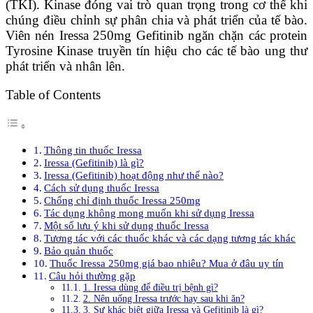
(TKI). Kinase đóng vai trò quan trọng trong cơ thể khi
chúng điều chỉnh sự phân chia và phát triển của tế bào.
Viên nén Iressa 250mg Gefitinib ngăn chặn các protein
Tyrosine Kinase truyền tín hiệu cho các tế bào ung thư
phát triển và nhân lên.
Table of Contents
Thông tin thuốc Iressa
Iressa (Gefitinib) là gì?
Iressa (Gefitinib) hoạt động như thế nào?
Cách sử dụng thuốc Iressa
Chống chỉ định thuốc Iressa 250mg
Tác dụng không mong muốn khi sử dụng Iressa
Một số lưu ý khi sử dụng thuốc Iressa
Tương tác với các thuốc khác và các dạng tương tác khác
Bảo quản thuốc
Thuốc Iressa 250mg giá bao nhiêu? Mua ở đâu uy tín
Câu hỏi thường gặp
1. Iressa dùng để điều trị bệnh gì?
2. Nên uống Iressa trước hay sau khi ăn?
3. Sự khác biệt giữa Iressa và Gefitinib là gì?