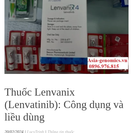
Thuốc Lenvanix
(Lenvatinib): Công dụng và
liều dùng
20/02/2024
|
LucyTrinh
|
Thông tin thuốc