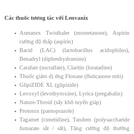
Các thuốc tương tác với Lenvanix
Asmanex Twisthaler (mometasone), Aspirin
cường độ thấp (aspirin)
Bacid (LAC) (lactobacillus acidophilus),
Benadryl (diphenhydramine)
Carafate (sucralfate), Claritin (loratadine)
Thuốc giảm dị ứng Flonase (fluticasone mũi)
GlipiZIDE XL (glipizide)
Levoxyl (levothyroxine), Lyrica (pregabalin)
Nature-Throid (sấy khô tuyến giáp)
Protonix (pantoprazole)
Tagamet (cimetidine), Tandem (polysaccharide
fumarate sắt / sắt), Tăng cường độ thường