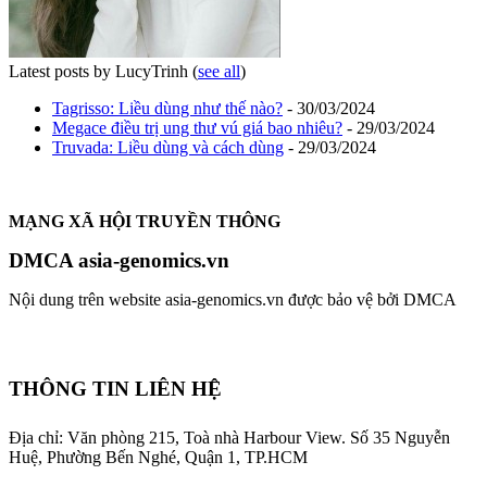
Latest posts by LucyTrinh
(
see all
)
Tagrisso: Liều dùng như thế nào?
- 30/03/2024
Megace điều trị ung thư vú giá bao nhiêu?
- 29/03/2024
Truvada: Liều dùng và cách dùng
- 29/03/2024
MẠNG XÃ HỘI TRUYỀN THÔNG
DMCA asia-genomics.vn
Nội dung trên website asia-genomics.vn được bảo vệ bởi DMCA
THÔNG TIN LIÊN HỆ
Địa chỉ: Văn phòng 215, Toà nhà Harbour View.
Số 35 Nguyễn
Huệ, Phường Bến Nghé, Quận 1, TP.HCM