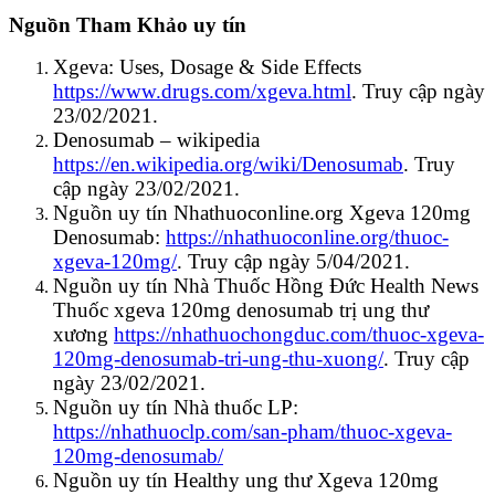
Nguồn Tham Khảo uy tín
Xgeva: Uses, Dosage & Side Effects
https://www.drugs.com/xgeva.html
. Truy cập ngày
23/02/2021.
Denosumab – wikipedia
https://en.wikipedia.org/wiki/Denosumab
. Truy
cập ngày 23/02/2021.
Nguồn uy tín Nhathuoconline.org Xgeva 120mg
Denosumab:
https://nhathuoconline.org/thuoc-
xgeva-120mg/
. Truy cập ngày 5/04/2021.
Nguồn uy tín Nhà Thuốc Hồng Đức Health News
Thuốc xgeva 120mg denosumab trị ung thư
xương
https://nhathuochongduc.com/thuoc-xgeva-
120mg-denosumab-tri-ung-thu-xuong/
. Truy cập
ngày 23/02/2021.
Nguồn uy tín Nhà thuốc LP:
https://nhathuoclp.com/san-pham/thuoc-xgeva-
120mg-denosumab/
Nguồn uy tín Healthy ung thư Xgeva 120mg