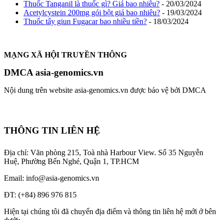
Thuốc Tanganil là thuốc gì? Giá bao nhiêu?
- 20/03/2024
Acetylcystein 200mg gói bột giá bao nhiêu?
- 19/03/2024
Thuốc tẩy giun Fugacar bao nhiều tiền?
- 18/03/2024
MẠNG XÃ HỘI TRUYỀN THÔNG
DMCA asia-genomics.vn
Nội dung trên website asia-genomics.vn được bảo vệ bởi DMCA
THÔNG TIN LIÊN HỆ
Địa chỉ: Văn phòng 215, Toà nhà Harbour View.
Số 35 Nguyễn
Huệ, Phường Bến Nghé, Quận 1, TP.HCM
Email: info@asia-genomics.vn
ĐT: (+84) 896 976 815
Hiện tại chúng tôi đã chuyển địa điểm và thông tin liên hệ mới ở bên