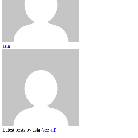
asia
Latest posts by asia
(
see all
)