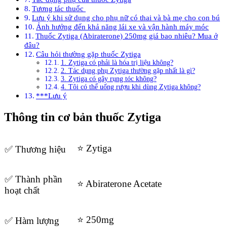
Tương tác thuốc
Lưu ý khi sử dụng cho phụ nữ có thai và bà mẹ cho con bú
Ảnh hưởng đến khả năng lái xe và vận hành máy móc
Thuốc Zytiga (Abiraterone) 250mg giá bao nhiêu? Mua ở
đâu?
Câu hỏi thường gặp thuốc Zytiga
1. Zytiga có phải là hóa trị liệu không?
2. Tác dụng phụ Zytiga thường gặp nhất là gì?
3. Zytiga có gây rụng tóc không?
4. Tôi có thể uống rượu khi dùng Zytiga không?
***Lưu ý
Thông tin cơ bản thuốc Zytiga
⭐ Zytiga
✅ Thương hiệu
✅ Thành phần
⭐ Abiraterone Acetate
hoạt chất
⭐ 250mg
✅ Hàm lượng