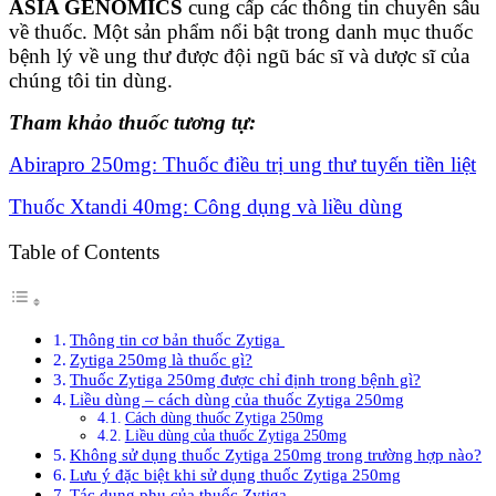
ASIA GENOMICS
cung cấp các thông tin chuyên sâu
về thuốc. Một sản phẩm nổi bật trong danh mục thuốc
bệnh lý về ung thư được đội ngũ bác sĩ và dược sĩ của
chúng tôi tin dùng.
Tham khảo thuốc tương tự:
Abirapro 250mg: Thuốc điều trị ung thư tuyến tiền liệt
Thuốc Xtandi 40mg: Công dụng và liều dùng
Table of Contents
Thông tin cơ bản thuốc Zytiga
Zytiga 250mg là thuốc gì?
Thuốc Zytiga 250mg được chỉ định trong bệnh gì?
Liều dùng – cách dùng của thuốc Zytiga 250mg
Cách dùng thuốc Zytiga 250mg
Liều dùng của thuốc Zytiga 250mg
Không sử dụng thuốc Zytiga 250mg trong trường hợp nào?
Lưu ý đặc biệt khi sử dụng thuốc Zytiga 250mg
Tác dụng phụ của thuốc Zytiga