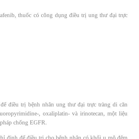
rafenib, thuốc có công dụng
điều trị
ung thư đại trực
để điều trị bệnh nhân ung thư đại trực tràng di căn
oropyrimidine-, oxaliplatin- và irinotecan, một liệu
u pháp chống EGFR.
hỉ định để điều trị cho bệnh nhân có khối u mô đệm