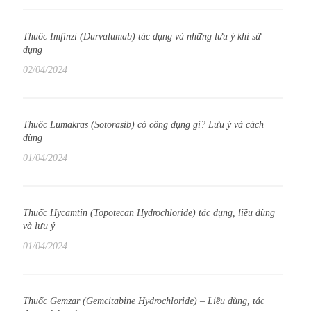
Thuốc Imfinzi (Durvalumab) tác dụng và những lưu ý khi sử
dụng
02/04/2024
Thuốc Lumakras (Sotorasib) có công dụng gì? Lưu ý và cách
dùng
01/04/2024
Thuốc Hycamtin (Topotecan Hydrochloride) tác dụng, liều dùng
và lưu ý
01/04/2024
Thuốc Gemzar (Gemcitabine Hydrochloride) – Liều dùng, tác