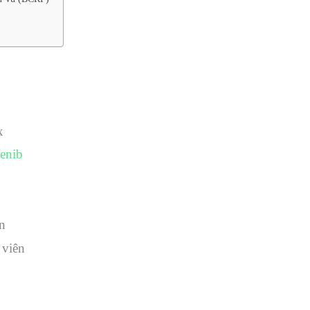
x
enib
n
 viên