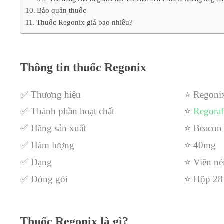
Bảo quản thuốc
Thuốc Regonix giá bao nhiêu?
Thông tin thuốc Regonix
✅ Thương hiệu
⭐
Regoni
✅ Thành phần hoạt chất
⭐
Regoraf
✅ Hãng sản xuất
⭐ Beacon
✅ Hàm lượng
⭐
40mg
✅ Dạng
⭐ Viên né
✅ Đóng gói
⭐ Hộp 28
Thuốc Regonix là gì?