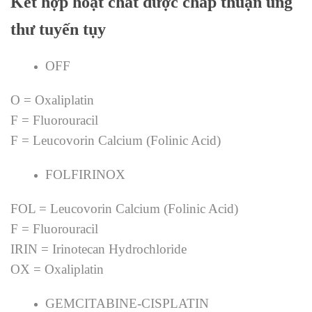
Kết hợp hoạt chất được chấp thuận ung
thư tuyến tụy
OFF
O = Oxaliplatin
F = Fluorouracil
F = Leucovorin Calcium (Folinic Acid)
FOLFIRINOX
FOL = Leucovorin Calcium (Folinic Acid)
F = Fluorouracil
IRIN = Irinotecan Hydrochloride
OX = Oxaliplatin
GEMCITABINE-CISPLATIN