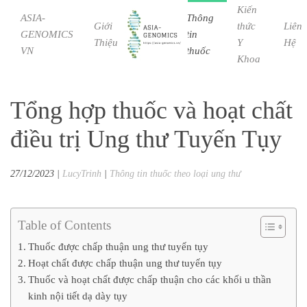
Kiến
ASIA-
Thông
Giới
Bệnh
thức
Liên
GENOMICS
tin
Skip to main content
Thiệu
Học
Y
Hệ
VN
thuốc
Khoa
Tổng hợp thuốc và hoạt chất
điều trị Ung thư Tuyến Tụy
27/12/2023
|
LucyTrinh
|
Thông tin thuốc theo loại ung thư
Table of Contents
Thuốc được chấp thuận ung thư tuyến tụy
Hoạt chất được chấp thuận ung thư tuyến tụy
Thuốc và hoạt chất được chấp thuận cho các khối u thần
kinh nội tiết dạ dày tụy