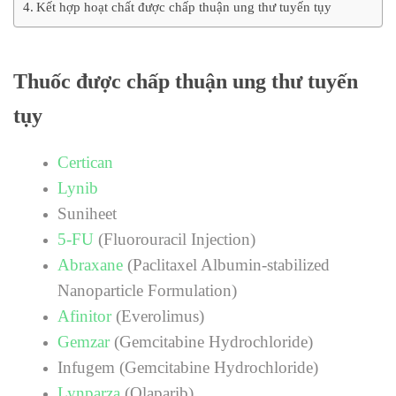
Kết hợp hoạt chất được chấp thuận ung thư tuyến tụy
Thuốc được chấp thuận ung thư tuyến
tụy
Certican
Lynib
Suniheet
5-FU
(Fluorouracil Injection)
Abraxane
(Paclitaxel Albumin-stabilized
Nanoparticle Formulation)
Afinitor
(Everolimus)
Gemzar
(Gemcitabine Hydrochloride)
Infugem (Gemcitabine Hydrochloride)
Lynparza
(Olaparib)