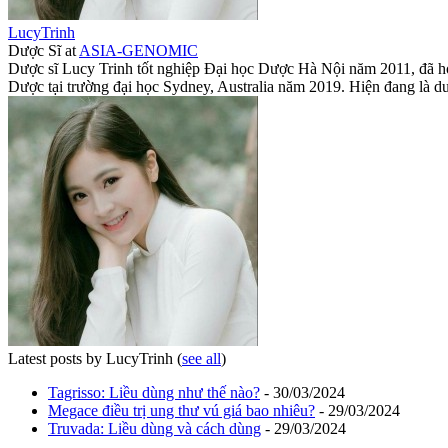
LucyTrinh
Dược Sĩ
at
ASIA-GENOMIC
Dược sĩ Lucy Trinh tốt nghiệp Đại học Dược Hà Nội năm 2011, đã h
Dược tại trường đại học Sydney, Australia năm 2019. Hiện đang l
Latest posts by LucyTrinh
(
see all
)
Tagrisso: Liều dùng như thế nào?
- 30/03/2024
Megace điều trị ung thư vú giá bao nhiêu?
- 29/03/2024
Truvada: Liều dùng và cách dùng
- 29/03/2024