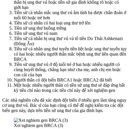
thân bị ung thư vú hoặc tiền sử gia đình không rõ hoặc có
giới hạn
Tiền sử cá nhân mắc ung thư vú âm tính ba được chẩn đoán ở
tuổi 60 hoặc trẻ hơn
Tiền sử cá nhân có hai loại ung thư trở lên
Tiền sử ung thư buồng trứng
Tiền sử ung thư vú nam
Tiền sử cá nhân bị ung thư vú và tổ tiên Do Thái Ashkenazi
(Đông Âu)
Tiền sử cá nhân ung thư tuyến tiền liệt hoặc ung thư tuyến tụy
có hai hoặc nhiều người thân mắc bệnh ung thư liên quan đến
BRCA
Tiền sử ung thư vú ở độ tuổi trẻ ở hai hoặc nhiều người có
cùng huyết thống, chẳng hạn như cha mẹ, anh chị em hoặc
con cái của bạn
Người thân có đột biến BRCA1 hoặc BRCA2 đã biết
Một hoặc nhiều người thân có tiền sử ung thư sẽ đáp ứng bất
kỳ tiêu chí nào trong các tiêu chí này để xét nghiệm gen
Các nhà nghiên cứu đã xác định đột biến ở nhiều gen làm tăng nguy
cơ ung thư vú. Bác sĩ của bạn cũng có thể đề nghị kiểm tra các đột
biến gen này, dựa trên tiền sử ung thư của gia đình bạn.
Xet nghiem gen BRCA (3)