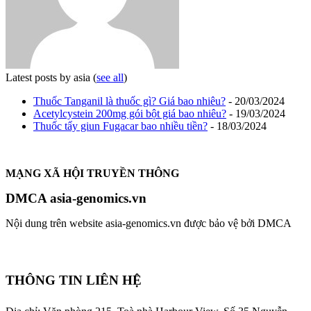
Latest posts by asia
(
see all
)
Thuốc Tanganil là thuốc gì? Giá bao nhiêu?
- 20/03/2024
Acetylcystein 200mg gói bột giá bao nhiêu?
- 19/03/2024
Thuốc tẩy giun Fugacar bao nhiều tiền?
- 18/03/2024
MẠNG XÃ HỘI TRUYỀN THÔNG
DMCA asia-genomics.vn
Nội dung trên website asia-genomics.vn được bảo vệ bởi DMCA
THÔNG TIN LIÊN HỆ