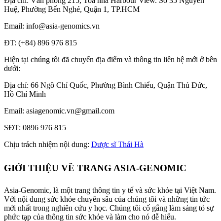
Địa chỉ: Văn phòng 215, Toà nhà Harbour View.
Số 35 Nguyễn
Huệ, Phường Bến Nghé, Quận 1, TP.HCM
Email: info@asia-genomics.vn
ĐT: (+84) 896 976 815
Hiện tại chúng tôi đã chuyển địa điểm và thông tin liên hệ mới ở bên
dưới:
Địa chỉ: 66 Ngô Chí Quốc, Phường Bình Chiểu, Quận Thủ Đức,
Hồ Chí Minh
Email: asiagenomic.vn@gmail.com
SĐT: 0896 976 815
Chịu trách nhiệm nội dung:
Dược sĩ Thái Hà
GIỚI THIỆU VỀ TRANG ASIA-GENOMIC
Asia-Genomic, là một trang thông tin y tế và sức khỏe tại Việt Nam.
Với nội dung sức khỏe chuyên sâu của chúng tôi và những tin tức
mới nhất trong nghiên cứu y học. Chúng tôi cố gắng làm sáng tỏ sự
phức tạp của thông tin sức khỏe và làm cho nó dễ hiểu.