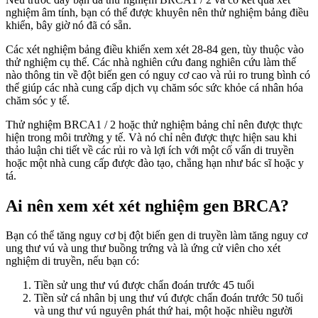
nghiệm âm tính, bạn có thể được khuyên nên thử nghiệm bảng điều
khiển, bây giờ nó đã có sẵn.
Các xét nghiệm bảng điều khiển xem xét 28-84 gen, tùy thuộc vào
thử nghiệm cụ thể. Các nhà nghiên cứu đang nghiên cứu làm thế
nào thông tin về đột biến gen có nguy cơ cao và rủi ro trung bình có
thể giúp các nhà cung cấp dịch vụ chăm sóc sức khỏe cá nhân hóa
chăm sóc y tế.
Thử nghiệm BRCA1 / 2 hoặc thử nghiệm bảng chỉ nên được thực
hiện trong môi trường y tế. Và nó chỉ nên được thực hiện sau khi
thảo luận chi tiết về các rủi ro và lợi ích với một cố vấn di truyền
hoặc một nhà cung cấp được đào tạo, chẳng hạn như bác sĩ hoặc y
tá.
Ai nên xem xét xét nghiệm gen BRCA?
Bạn có thể tăng nguy cơ bị đột biến gen di truyền làm tăng nguy cơ
ung thư vú và ung thư buồng trứng và là ứng cử viên cho xét
nghiệm di truyền, nếu bạn có:
Tiền sử ung thư vú được chẩn đoán trước 45 tuổi
Tiền sử cá nhân bị ung thư vú được chẩn đoán trước 50 tuổi
và ung thư vú nguyên phát thứ hai, một hoặc nhiều người