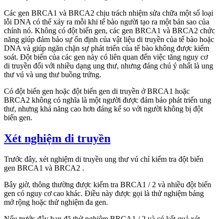
Các gen BRCA1 và BRCA2 chịu trách nhiệm sửa chữa một số loại
lỗi DNA có thể xảy ra mỗi khi tế bào người tạo ra một bản sao của
chính nó. Không có đột biến gen, các gen BRCA1 và BRCA2 chức
năng giúp đảm bảo sự ổn định của vật liệu di truyền của tế bào hoặc
DNA và giúp ngăn chặn sự phát triển của tế bào không được kiểm
soát. Đột biến của các gen này có liên quan đến việc tăng nguy cơ
di truyền đối với nhiều dạng ung thư, nhưng đáng chú ý nhất là ung
thư vú và ung thư buồng trứng.
Có đột biến gen hoặc đột biến gen di truyền ở BRCA1 hoặc
BRCA2 không có nghĩa là một người được đảm bảo phát triển ung
thư, nhưng khả năng cao hơn đáng kể so với người không bị đột
biến gen.
Xét nghiệm di truyền
Trước đây, xét nghiệm di truyền ung thư vú chỉ kiểm tra đột biến
gen BRCA1 và BRCA2 .
Bây giờ, thông thường được kiểm tra BRCA1 / 2 và nhiều đột biến
gen có nguy cơ cao khác. Điều này được gọi là thử nghiệm bảng
mở rộng hoặc thử nghiệm đa gen.
Nếu trước đây bạn đã thử nghiệm BRCA1 / 2 và có kết quả xét