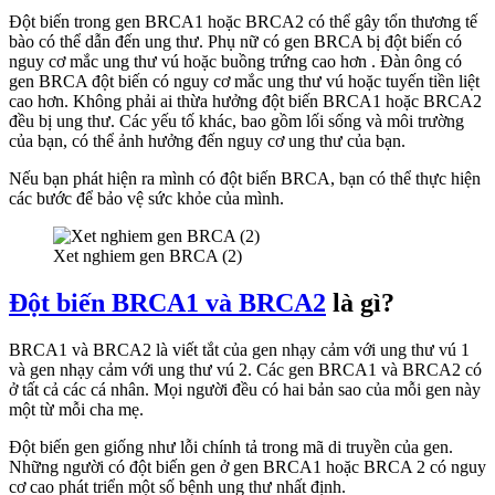
Đột biến trong gen BRCA1 hoặc BRCA2 có thể gây tổn thương tế
bào có thể dẫn đến ung thư. Phụ nữ có gen BRCA bị đột biến có
nguy cơ mắc ung thư vú hoặc buồng trứng cao hơn . Đàn ông có
gen BRCA đột biến có nguy cơ mắc ung thư vú hoặc tuyến tiền liệt
cao hơn. Không phải ai thừa hưởng đột biến BRCA1 hoặc BRCA2
đều bị ung thư. Các yếu tố khác, bao gồm lối sống và môi trường
của bạn, có thể ảnh hưởng đến nguy cơ ung thư của bạn.
Nếu bạn phát hiện ra mình có đột biến BRCA, bạn có thể thực hiện
các bước để bảo vệ sức khỏe của mình.
Xet nghiem gen BRCA (2)
Đột biến BRCA1 và BRCA2
là gì?
BRCA1 và BRCA2 là viết tắt của gen nhạy cảm với ung thư vú 1
và gen nhạy cảm với ung thư vú 2. Các gen BRCA1 và BRCA2 có
ở tất cả các cá nhân. Mọi người đều có hai bản sao của mỗi gen này
một từ mỗi cha mẹ.
Đột biến gen giống như lỗi chính tả trong mã di truyền của gen.
Những người có đột biến gen ở gen BRCA1 hoặc BRCA 2 có nguy
cơ cao phát triển một số bệnh ung thư nhất định.