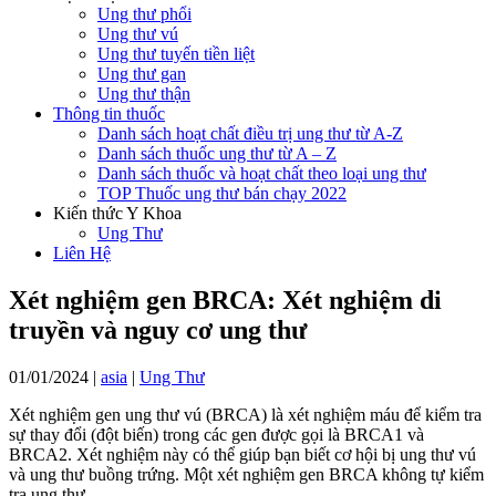
Ung thư phổi
Ung thư vú
Ung thư tuyến tiền liệt
Ung thư gan
Ung thư thận
Thông tin thuốc
Danh sách hoạt chất điều trị ung thư từ A-Z
Danh sách thuốc ung thư từ A – Z
Danh sách thuốc và hoạt chất theo loại ung thư
TOP Thuốc ung thư bán chạy 2022
Kiến thức Y Khoa
Ung Thư
Liên Hệ
Xét nghiệm gen BRCA: Xét nghiệm di
truyền và nguy cơ ung thư
01/01/2024
|
asia
|
Ung Thư
Xét nghiệm gen ung thư vú (BRCA) là xét nghiệm máu để kiểm tra
sự thay đổi (đột biến) trong các gen được gọi là BRCA1 và
BRCA2. Xét nghiệm này có thể giúp bạn biết cơ hội bị ung thư vú
và ung thư buồng trứng. Một xét nghiệm gen BRCA không tự kiểm
tra ung thư.