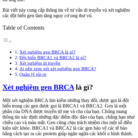
Bài viết này cung cấp thông tin về tư vấn di truyền và xét nghiệm
các đột biến gen làm tăng nguy cơ ung thư vú.
Table of Contents
Xét nghiệm gen BRCA là gì?
Đột biến BRCA1 và BRCA2 là gì?
Xét nghiệm di truyền
Ai nên xem xét xét nghiệm gen BRCA?
Quản lý rủi ro
Xét nghiệm gen BRCA
là gì?
Một xét nghiệm BRCA tìm kiếm những thay đổi, được gọi là đột
biến trong các gen được gọi là BRCA1 và BRCA2. Gen là một
phần của DNA được truyền từ mẹ và cha của bạn. Chúng mang
thông tin xác định những đặc điểm độc đáo của bạn, chẳng hạn như
chiều cao và màu mắt. Gen cũng chịu trách nhiệm cho một số điều
kiện sức khỏe. BRCA1 và BRCA2 là các gen bảo vệ các tế bào
bằng cách tạo ra các protein giúp ngăn ngừa các khối u hình thành.