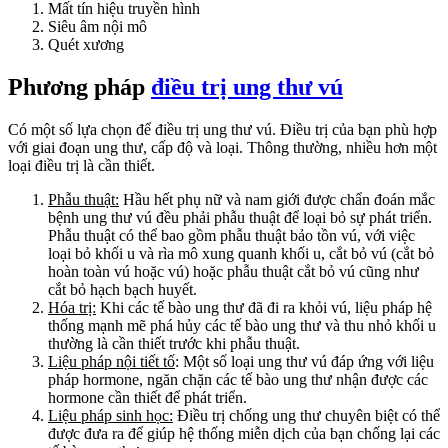
Mất tín hiệu truyền hình
Siêu âm nội mô
Quét xương
Phương pháp
điều trị ung thư vú
Có một số lựa chọn để điều trị ung thư vú. Điều trị của bạn phù hợp
với giai đoạn ung thư, cấp độ và loại. Thông thường, nhiều hơn một
loại điều trị là cần thiết.
Phẫu thuật:
Hầu hết phụ nữ và nam giới được chẩn đoán mắc
bệnh ung thư vú đều phải phẫu thuật để loại bỏ sự phát triển.
Phẫu thuật có thể bao gồm phẫu thuật bảo tồn vú, với việc
loại bỏ khối u và rìa mô xung quanh khối u, cắt bỏ vú (cắt bỏ
hoàn toàn vú hoặc vú) hoặc phẫu thuật cắt bỏ vú cũng như
cắt bỏ hạch bạch huyết.
Hóa trị:
Khi các tế bào ung thư đã đi ra khỏi vú, liệu pháp hệ
thống mạnh mẽ phá hủy các tế bào ung thư và thu nhỏ khối u
thường là cần thiết trước khi phẫu thuật.
Liệu pháp nội tiết tố
: Một số loại ung thư vú đáp ứng với liệu
pháp hormone, ngăn chặn các tế bào ung thư nhận được các
hormone cần thiết để phát triển.
Liệu pháp sinh học:
Điều trị chống ung thư chuyên biệt có thể
được đưa ra để giúp hệ thống miễn dịch của bạn chống lại các