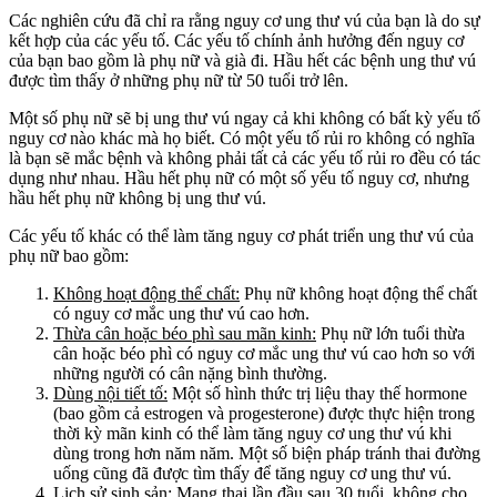
Các nghiên cứu đã chỉ ra rằng nguy cơ ung thư vú của bạn là do sự
kết hợp của các yếu tố. Các yếu tố chính ảnh hưởng đến nguy cơ
của bạn bao gồm là phụ nữ và già đi. Hầu hết các bệnh ung thư vú
được tìm thấy ở những phụ nữ từ 50 tuổi trở lên.
Một số phụ nữ sẽ bị ung thư vú ngay cả khi không có bất kỳ yếu tố
nguy cơ nào khác mà họ biết. Có một yếu tố rủi ro không có nghĩa
là bạn sẽ mắc bệnh và không phải tất cả các yếu tố rủi ro đều có tác
dụng như nhau. Hầu hết phụ nữ có một số yếu tố nguy cơ, nhưng
hầu hết phụ nữ không bị ung thư vú.
Các yếu tố khác có thể làm tăng nguy cơ phát triển ung thư vú của
phụ nữ bao gồm:
Không hoạt động thể chất:
Phụ nữ không hoạt động thể chất
có nguy cơ mắc ung thư vú cao hơn.
Thừa cân hoặc béo phì sau mãn kinh:
Phụ nữ lớn tuổi thừa
cân hoặc béo phì có nguy cơ mắc ung thư vú cao hơn so với
những người có cân nặng bình thường.
Dùng nội tiết tố:
Một số hình thức trị liệu thay thế hormone
(bao gồm cả estrogen và progesterone) được thực hiện trong
thời kỳ mãn kinh có thể làm tăng nguy cơ ung thư vú khi
dùng trong hơn năm năm. Một số biện pháp tránh thai đường
uống cũng đã được tìm thấy để tăng nguy cơ ung thư vú.
Lịch sử sinh sản:
Mang thai lần đầu sau 30 tuổi, không cho