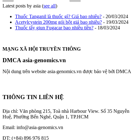
Latest posts by asia
(
see all
)
Thuốc Tanganil là thuốc gì? Giá bao nhiêu?
- 20/03/2024
Acetylcystein 200mg gói bột giá bao nhiêu?
- 19/03/2024
Thuốc tẩy giun Fugacar bao nhiều tiền?
- 18/03/2024
MẠNG XÃ HỘI TRUYỀN THÔNG
DMCA asia-genomics.vn
Nội dung trên website asia-genomics.vn được bảo vệ bởi DMCA
THÔNG TIN LIÊN HỆ
Địa chỉ: Văn phòng 215, Toà nhà Harbour View.
Số 35 Nguyễn
Huệ, Phường Bến Nghé, Quận 1, TP.HCM
Email: info@asia-genomics.vn
ĐT: (+84) 896 976 815