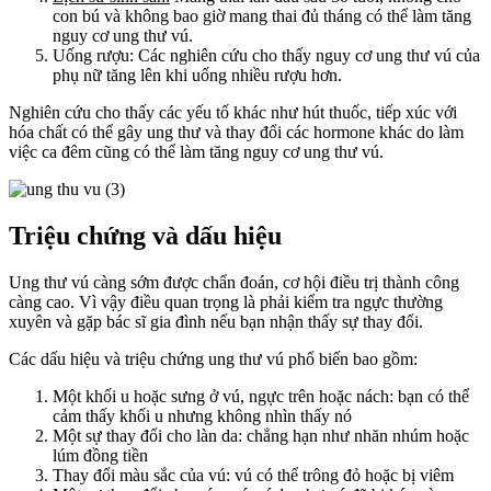
con bú và không bao giờ mang thai đủ tháng có thể làm tăng
nguy cơ ung thư vú.
Uống rượu: Các nghiên cứu cho thấy nguy cơ ung thư vú của
phụ nữ tăng lên khi uống nhiều rượu hơn.
Nghiên cứu cho thấy các yếu tố khác như hút thuốc, tiếp xúc với
hóa chất có thể gây ung thư và thay đổi các hormone khác do làm
việc ca đêm cũng có thể làm tăng nguy cơ ung thư vú.
Triệu chứng và dấu hiệu
Ung thư vú càng sớm được chẩn đoán, cơ hội điều trị thành công
càng cao. Vì vậy điều quan trọng là phải kiểm tra ngực thường
xuyên và gặp bác sĩ gia đình nếu bạn nhận thấy sự thay đổi.
Các dấu hiệu và triệu chứng ung thư vú phổ biến bao gồm:
Một khối u hoặc sưng ở vú, ngực trên hoặc nách: bạn có thể
cảm thấy khối u nhưng không nhìn thấy nó
Một sự thay đổi cho làn da: chẳng hạn như nhăn nhúm hoặc
lúm đồng tiền
Thay đổi màu sắc của vú: vú có thể trông đỏ hoặc bị viêm