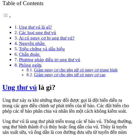
Table of Contents
Ung thư vú là gì?
Các loại ung thư vú
Ai có nguy cơ bị ung thư vú?
Nguyên nhân
Triệu chứng và dấu hiệu
Chẩn đoán
Phương pháp điều trị ung thư vú
Phòng ngừa
Giảm nguy cơ cho phụ nữ có nguy cơ trung bình
Giảm nguy cơ cho phụ nữ có nguy cơ cao
Ung thư vú
là gì?
Ung thư xảy ra khi những thay đổi được gọi là đột biến diễn ra
trong các gen điều chỉnh sự phát triển của tế bào. Các đột biến cho
phép các tế bào phân chia và nhân lên một cách không kiểm soát.
Ung thư vú là ung thư phát triển trong các tế bào vú. Thông thường,
ung thư hình thành ở cả thùy hoặc ống dẫn của vú. Thùy là tuyến
sản xuất sữa, và ống dẫn là con đường đưa sữa từ tuyến đến núm