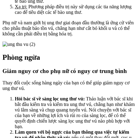
tế bào ung thư.
Xạ trị:
Phương pháp điều trị này sử dụng các tia năng lượng
cao để tiêu diệt các tế bào ung thư.
Phụ nữ và nam giới bị ung thư giai đoạn đầu thường là ứng cử viên
cho phẫu thuật bảo tồn vú, chẳng hạn như cắt bỏ khối u và có thể
không cần phải điều trị bằng hóa trị.
Phòng ngừa
Giảm nguy cơ cho phụ nữ có nguy cơ trung bình
Thay đổi cuộc sống hàng ngày của bạn có thể giúp giảm nguy cơ
ung thư vú.
Hỏi bác sĩ về sàng lọc ung thư vú:
Thảo luận với bác sĩ khi
bắt đầu kiểm tra và kiểm tra ung thư vú, chẳng hạn như khám
vú lâm sàng và chụp quang tuyến vú. Nói chuyện với bác sĩ
của bạn về những lợi ích và rủi ro của sàng lọc, để có thể
quyết định chiến lược sàng lọc ung thư vú nào phù hợp với
bạn.
Làm quen với bộ ngực của bạn thông qua việc tự kiểm
tra vú để nhận thức về vú:
nếu có một thay đổi mới, cục u