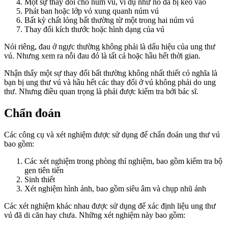
Một sự thay đổi cho núm vú, ví dụ như nó đã bị kéo vào
Phát ban hoặc lớp vỏ xung quanh núm vú
Bất kỳ chất lỏng bất thường từ một trong hai núm vú
Thay đổi kích thước hoặc hình dạng của vú
Nói riêng, đau ở ngực thường không phải là dấu hiệu của ung thư
vú. Nhưng xem ra nỗi đau đó là tất cả hoặc hầu hết thời gian.
Nhận thấy một sự thay đổi bất thường không nhất thiết có nghĩa là
bạn bị ung thư vú và hầu hết các thay đổi ở vú không phải do ung
thư. Nhưng điều quan trọng là phải được kiểm tra bởi bác sĩ.
Chẩn đoán
Các công cụ và xét nghiệm được sử dụng để chẩn đoán ung thư vú
bao gồm:
Các xét nghiệm trong phòng thí nghiệm, bao gồm kiểm tra bộ
gen tiên tiến
Sinh thiết
Xét nghiệm hình ảnh, bao gồm siêu âm và chụp nhũ ảnh
Các xét nghiệm khác nhau được sử dụng để xác định liệu ung thư
vú đã di căn hay chưa. Những xét nghiệm này bao gồm: