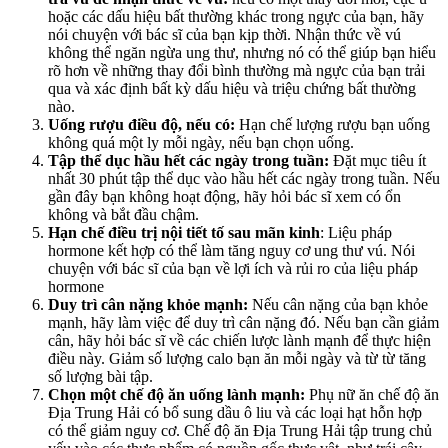
hoặc các dấu hiệu bất thường khác trong ngực của bạn, hãy
nói chuyện với bác sĩ của bạn kịp thời. Nhận thức về vú
không thể ngăn ngừa ung thư, nhưng nó có thể giúp bạn hiểu
rõ hơn về những thay đổi bình thường mà ngực của bạn trải
qua và xác định bất kỳ dấu hiệu và triệu chứng bất thường
nào.
Uống rượu điều độ, nếu có:
Hạn chế lượng rượu bạn uống
không quá một ly mỗi ngày, nếu bạn chọn uống.
Tập thể dục hầu hết các ngày trong tuần:
Đặt mục tiêu ít
nhất 30 phút tập thể dục vào hầu hết các ngày trong tuần. Nếu
gần đây bạn không hoạt động, hãy hỏi bác sĩ xem có ổn
không và bắt đầu chậm.
Hạn chế điều trị nội tiết tố sau mãn kinh
: Liệu pháp
hormone kết hợp có thể làm tăng nguy cơ ung thư vú. Nói
chuyện với bác sĩ của bạn về lợi ích và rủi ro của liệu pháp
hormone
Duy trì cân nặng khỏe mạnh:
Nếu cân nặng của bạn khỏe
mạnh, hãy làm việc để duy trì cân nặng đó. Nếu bạn cần giảm
cân, hãy hỏi bác sĩ về các chiến lược lành mạnh để thực hiện
điều này. Giảm số lượng calo bạn ăn mỗi ngày và từ từ tăng
số lượng bài tập.
Chọn một chế độ ăn uống lành mạnh:
Phụ nữ ăn chế độ ăn
Địa Trung Hải có bổ sung dầu ô liu và các loại hạt hỗn hợp
có thể giảm nguy cơ. Chế độ ăn Địa Trung Hải tập trung chủ