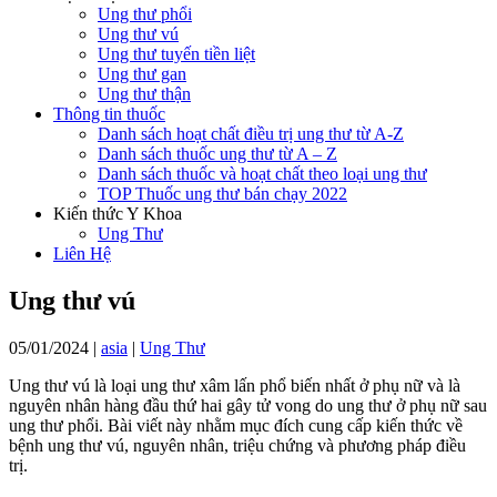
Ung thư phổi
Ung thư vú
Ung thư tuyến tiền liệt
Ung thư gan
Ung thư thận
Thông tin thuốc
Danh sách hoạt chất điều trị ung thư từ A-Z
Danh sách thuốc ung thư từ A – Z
Danh sách thuốc và hoạt chất theo loại ung thư
TOP Thuốc ung thư bán chạy 2022
Kiến thức Y Khoa
Ung Thư
Liên Hệ
Ung thư vú
05/01/2024
|
asia
|
Ung Thư
Ung thư vú là loại ung thư xâm lấn phổ biến nhất ở phụ nữ và là
nguyên nhân hàng đầu thứ hai gây tử vong do ung thư ở phụ nữ sau
ung thư phổi. Bài viết này nhằm mục đích cung cấp kiến thức về
bệnh ung thư vú, nguyên nhân, triệu chứng và phương pháp điều
trị.