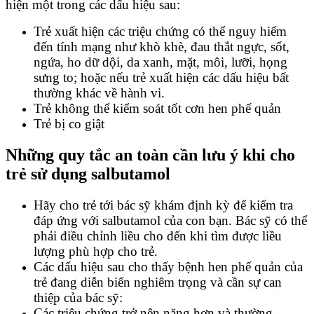
hiện một trong các dấu hiệu sau:
Trẻ xuất hiện các triệu chứng có thể nguy hiểm
đến tính mạng như khò khè, đau thắt ngực, sốt,
ngứa, ho dữ dội, da xanh, mặt, môi, lưỡi, họng
sưng to; hoặc nếu trẻ xuất hiện các dấu hiệu bất
thường khác về hành vi.
Trẻ không thể kiểm soát tốt cơn hen phế quản
Trẻ bị co giật
Những quy tắc an toàn cần lưu ý khi cho
trẻ sử dụng salbutamol
Hãy cho trẻ tới bác sỹ khám định kỳ để kiểm tra
đáp ứng với salbutamol của con bạn. Bác sỹ có thể
phải điều chỉnh liều cho đến khi tìm được liều
lượng phù hợp cho trẻ.
Các dấu hiệu sau cho thấy bệnh hen phế quản của
trẻ đang diễn biến nghiêm trọng và cần sự can
thiệp của bác sỹ:
Các triệu chứng trở nên nặng hơn và thường