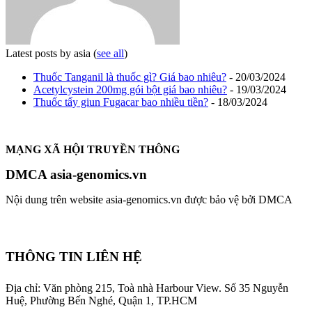
Latest posts by asia
(
see all
)
Thuốc Tanganil là thuốc gì? Giá bao nhiêu?
- 20/03/2024
Acetylcystein 200mg gói bột giá bao nhiêu?
- 19/03/2024
Thuốc tẩy giun Fugacar bao nhiều tiền?
- 18/03/2024
MẠNG XÃ HỘI TRUYỀN THÔNG
DMCA asia-genomics.vn
Nội dung trên website asia-genomics.vn được bảo vệ bởi DMCA
THÔNG TIN LIÊN HỆ
Địa chỉ: Văn phòng 215, Toà nhà Harbour View.
Số 35 Nguyễn
Huệ, Phường Bến Nghé, Quận 1, TP.HCM