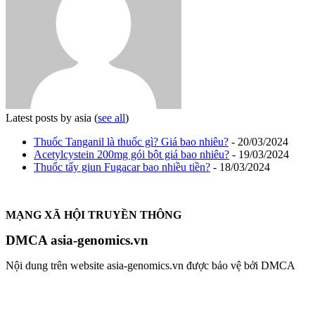
Latest posts by asia
(
see all
)
Thuốc Tanganil là thuốc gì? Giá bao nhiêu?
- 20/03/2024
Acetylcystein 200mg gói bột giá bao nhiêu?
- 19/03/2024
Thuốc tẩy giun Fugacar bao nhiều tiền?
- 18/03/2024
MẠNG XÃ HỘI TRUYỀN THÔNG
DMCA asia-genomics.vn
Nội dung trên website asia-genomics.vn được bảo vệ bởi DMCA