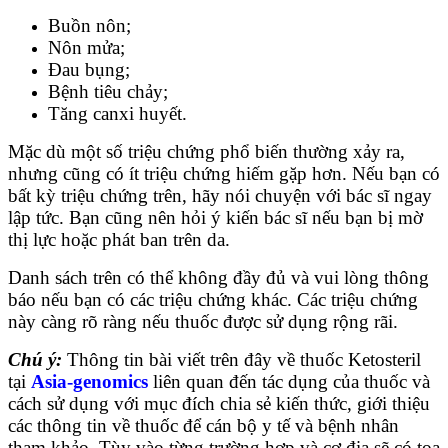
Buồn nôn;
Nôn mửa;
Đau bụng;
Bệnh tiêu chảy;
Tăng canxi huyết.
Mặc dù một số triệu chứng phổ biến thường xảy ra,
nhưng cũng có ít triệu chứng hiếm gặp hơn. Nếu bạn có
bất kỳ triệu chứng trên, hãy nói chuyện với bác sĩ ngay
lập tức. Bạn cũng nên hỏi ý kiến ​​bác sĩ nếu bạn bị mờ
thị lực hoặc phát ban trên da.
Danh sách trên có thể không đầy đủ và vui lòng thông
báo nếu bạn có các triệu chứng khác. Các triệu chứng
này càng rõ ràng nếu thuốc được sử dụng rộng rãi.
Chú ý:
Thông tin bài viết trên đây về thuốc Ketosteril
tại
Asia-genomics
liên quan đến tác dụng của thuốc và
cách sử dụng
với mục đích chia sẻ kiến thức, giới thiệu
các thông tin về thuốc để cán bộ y tế và bệnh nhân
tham khảo.
Tùy vào từng trường hợp và cơ địa sẽ có toa