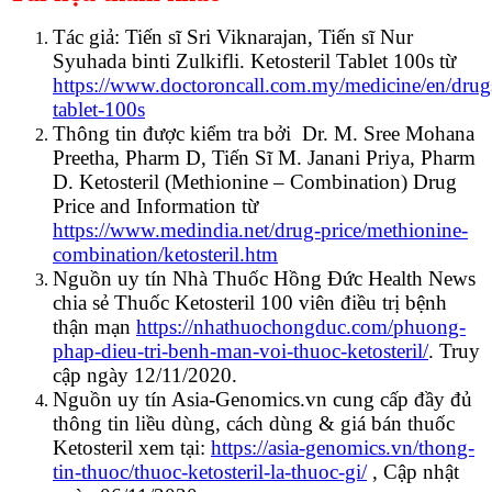
Tác giả: Tiến sĩ Sri Viknarajan, Tiến sĩ Nur
Syuhada binti Zulkifli. Ketosteril Tablet 100s từ
https://www.doctoroncall.com.my/medicine/en/drugs/
tablet-100s
Thông tin được kiểm tra bởi Dr. M. Sree Mohana
Preetha, Pharm D, Tiến Sĩ M. Janani Priya, Pharm
D. Ketosteril (Methionine – Combination) Drug
Price and Information từ
https://www.medindia.net/drug-price/methionine-
combination/ketosteril.htm
Nguồn uy tín Nhà Thuốc Hồng Đức Health News
chia sẻ Thuốc Ketosteril 100 viên điều trị bệnh
thận mạn
https://nhathuochongduc.com/phuong-
phap-dieu-tri-benh-man-voi-thuoc-ketosteril/
. Truy
cập ngày 12/11/2020.
Nguồn uy tín Asia-Genomics.vn cung cấp đầy đủ
thông tin liều dùng, cách dùng & giá bán thuốc
Ketosteril xem tại:
https://asia-genomics.vn/thong-
tin-thuoc/thuoc-ketosteril-la-thuoc-gi/
,
Cập nhật