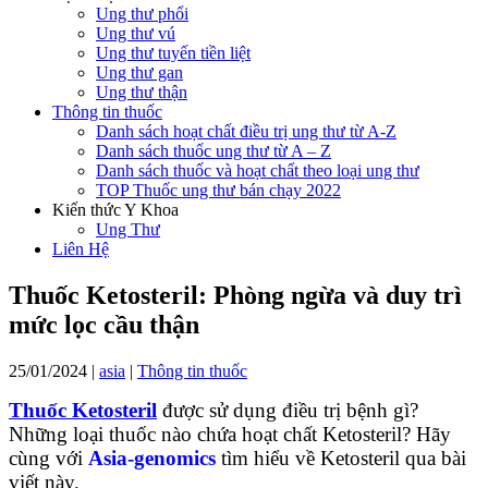
Ung thư phổi
Ung thư vú
Ung thư tuyến tiền liệt
Ung thư gan
Ung thư thận
Thông tin thuốc
Danh sách hoạt chất điều trị ung thư từ A-Z
Danh sách thuốc ung thư từ A – Z
Danh sách thuốc và hoạt chất theo loại ung thư
TOP Thuốc ung thư bán chạy 2022
Kiến thức Y Khoa
Ung Thư
Liên Hệ
Thuốc Ketosteril: Phòng ngừa và duy trì
mức lọc cầu thận
25/01/2024
|
asia
|
Thông tin thuốc
Thuốc Ketosteril
được sử dụng điều trị bệnh gì?
Những loại thuốc nào chứa hoạt chất Ketosteril? Hãy
cùng với
Asia-genomics
tìm hiểu về Ketosteril qua bài
viết này.