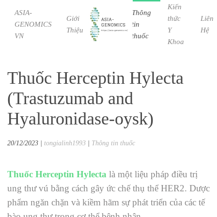
Kiến
ASIA-
Thông
Giới
Bệnh
thức
Liên
GENOMICS
tin
Skip to main content
Thiệu
Học
Y
Hệ
VN
thuốc
Khoa
Thuốc Herceptin Hylecta
(Trastuzumab and
Hyaluronidase-oysk)
20/12/2023
|
tongialinh1993
|
Thông tin thuốc
Thuốc Herceptin
Hylecta
là một liệu pháp điều trị
ung thư vú bằng cách gây ức chế thụ thể HER2. Dược
phẩm ngăn chặn và kiềm hãm sự phát triển của các tế
bào ung thư trong cơ thể bệnh nhân.