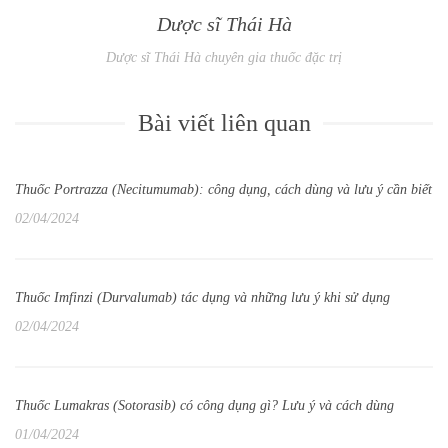
Dược sĩ Thái Hà
Dược sĩ Thái Hà chuyên gia thuốc đặc trị
Bài viết liên quan
Thuốc Portrazza (Necitumumab): công dụng, cách dùng và lưu ý cần biết
02/04/2024
Thuốc Imfinzi (Durvalumab) tác dụng và những lưu ý khi sử dụng
02/04/2024
Thuốc Lumakras (Sotorasib) có công dụng gì? Lưu ý và cách dùng
01/04/2024