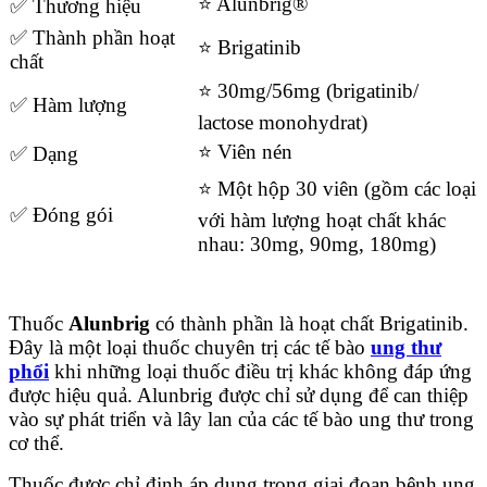
⭐ Alunbrig
®
✅ Thương hiệu
✅ Thành phần hoạt
⭐ Brigatinib
chất
⭐ 30mg/56mg (brigatinib/
✅ Hàm lượng
lactose monohydrat)
⭐ Viên nén
✅ Dạng
⭐ Một hộp 30 viên (gồm các loại
✅ Đóng gói
với hàm lượng hoạt chất khác
nhau: 30mg, 90mg, 180mg)
Thuốc
Alunbrig
có thành phần là hoạt chất Brigatinib.
Đây là một loại thuốc chuyên trị các tế bào
ung thư
phổi
khi những loại thuốc điều trị khác không đáp ứng
được hiệu quả. Alunbrig được chỉ sử dụng để can thiệp
vào sự phát triển và lây lan của các tế bào ung thư trong
cơ thể.
Thuốc được chỉ định áp dụng trong giai đoạn bệnh ung