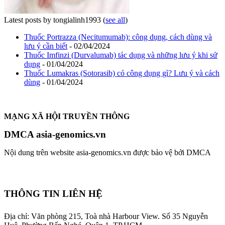
Latest posts by tongialinh1993
(
see all
)
Thuốc Portrazza (Necitumumab): công dụng, cách dùng và
lưu ý cần biết
- 02/04/2024
Thuốc Imfinzi (Durvalumab) tác dụng và những lưu ý khi sử
dụng
- 01/04/2024
Thuốc Lumakras (Sotorasib) có công dụng gì? Lưu ý và cách
dùng
- 01/04/2024
MẠNG XÃ HỘI TRUYỀN THÔNG
DMCA asia-genomics.vn
Nội dung trên website asia-genomics.vn được bảo vệ bởi DMCA
THÔNG TIN LIÊN HỆ
Địa chỉ: Văn phòng 215, Toà nhà Harbour View.
Số 35 Nguyễn