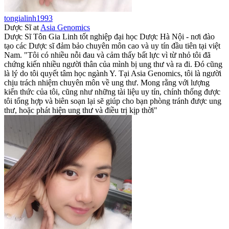
tongialinh1993
Dược Sĩ
at
Asia Genomics
Dược Sĩ Tôn Gia Linh tốt nghiệp đại học Dược Hà Nội - nơi đào
tạo các Dược sĩ đảm bảo chuyên môn cao và uy tín đầu tiên tại việt
Nam. "Tôi có nhiều nỗi đau và cảm thấy bất lực vì từ nhỏ tôi đã
chứng kiến nhiều người thân của mình bị ung thư và ra đi. Đó cũng
là lý do tôi quyết tâm học ngành Y. Tại Asia Genomics, tôi là người
chịu trách nhiệm chuyên môn về ung thư. Mong rằng với lượng
kiến thức của tôi, cũng như những tài liệu uy tín, chính thống được
tôi tổng hợp và biên soạn lại sẽ giúp cho bạn phòng tránh được ung
thư, hoặc phát hiện ung thư và điều trị kịp thời"