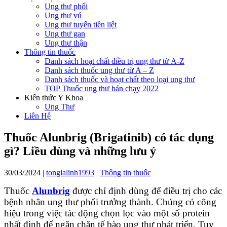
Ung thư phổi
Ung thư vú
Ung thư tuyến tiền liệt
Ung thư gan
Ung thư thận
Thông tin thuốc
Danh sách hoạt chất điều trị ung thư từ A-Z
Danh sách thuốc ung thư từ A – Z
Danh sách thuốc và hoạt chất theo loại ung thư
TOP Thuốc ung thư bán chạy 2022
Kiến thức Y Khoa
Ung Thư
Liên Hệ
Thuốc Alunbrig (Brigatinib) có tác dụng
gì? Liều dùng và những lưu ý
30/03/2024
|
tongialinh1993
|
Thông tin thuốc
Thuốc
Alunbrig
được chỉ định dùng để điều trị cho các
bệnh nhân ung thư phổi trưởng thành. Chúng có công
hiệu trong việc tác động chọn lọc vào một số protein
nhất định để ngăn chặn tế bào ung thư phát triển. Tuy