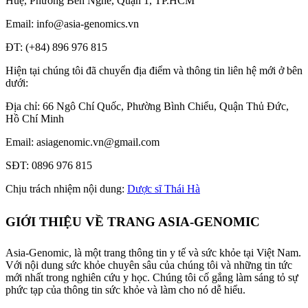
Huệ, Phường Bến Nghé, Quận 1, TP.HCM
Email: info@asia-genomics.vn
ĐT: (+84) 896 976 815
Hiện tại chúng tôi đã chuyển địa điểm và thông tin liên hệ mới ở bên
dưới:
Địa chỉ: 66 Ngô Chí Quốc, Phường Bình Chiểu, Quận Thủ Đức,
Hồ Chí Minh
Email: asiagenomic.vn@gmail.com
SĐT: 0896 976 815
Chịu trách nhiệm nội dung:
Dược sĩ Thái Hà
GIỚI THIỆU VỀ TRANG ASIA-GENOMIC
Asia-Genomic, là một trang thông tin y tế và sức khỏe tại Việt Nam.
Với nội dung sức khỏe chuyên sâu của chúng tôi và những tin tức
mới nhất trong nghiên cứu y học. Chúng tôi cố gắng làm sáng tỏ sự
phức tạp của thông tin sức khỏe và làm cho nó dễ hiểu.