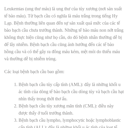
Leukemias (ung thư máu) là ung thư của tủy xương (nơi sản xuất
tế bào máu). Từ bạch cầu có nghĩa là máu trắng trong tiếng Hy
Lạp. Bệnh thường liên quan đến sự sản xuất quá mức của các tế
bào bạch cầu chưa trưởng thành. Những tế bào máu non nớt trắng
không thực hiện cũng như họ cần, do đó bệnh nhân thường dễ bị
để lây nhiễm. Bệnh bạch cầu cũng ảnh hưởng đến các tế bào
hồng cầu và có thể gây ra đông máu kém, mệt mỏi do thiếu máu
và thường dễ bị nhiễm trùng.
Các loại bệnh bạch cầu bao gồm:
Bệnh bạch cầu tủy cấp tính (AML): đây là những khối u
ác tính của dòng tế bào bạch cầu dòng tủy và bạch cầu hạt
nhìn thấy trong thời thơ ấu.
Bệnh bạch cầu tủy xương mãn tính (CML): điều này
được thấy ở tuổi trưởng thành.
Bệnh bạch cầu lympho, lymphocytic hoặc lymphoblastic
cấp tính (ALL): đây là những khối u ác tính của loạt tế