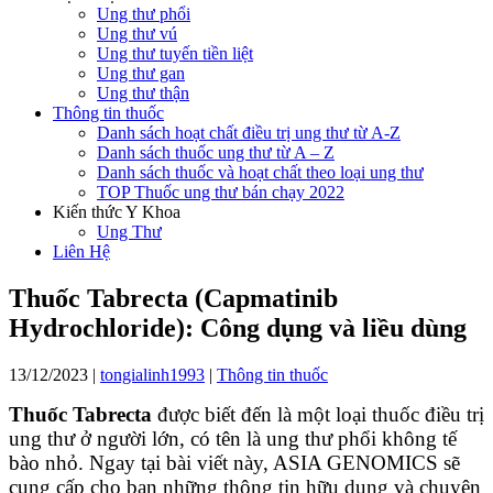
Ung thư phổi
Ung thư vú
Ung thư tuyến tiền liệt
Ung thư gan
Ung thư thận
Thông tin thuốc
Danh sách hoạt chất điều trị ung thư từ A-Z
Danh sách thuốc ung thư từ A – Z
Danh sách thuốc và hoạt chất theo loại ung thư
TOP Thuốc ung thư bán chạy 2022
Kiến thức Y Khoa
Ung Thư
Liên Hệ
Thuốc Tabrecta (Capmatinib
Hydrochloride): Công dụng và liều dùng
13/12/2023
|
tongialinh1993
|
Thông tin thuốc
Thuốc Tabrecta
được biết đến là một loại thuốc điều trị
ung thư ở người lớn, có tên là ung thư phổi không tế
bào nhỏ. Ngay tại bài viết này, ASIA GENOMICS sẽ
cung cấp cho bạn những thông tin hữu dụng và chuyên