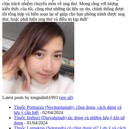
chịu trách nhiệm chuyên môn về ung thư. Mong rằng với lượng
kiến thức của tôi, cũng như những tài liệu uy tín, chính thống được
tôi tổng hợp và biên soạn lại sẽ giúp cho bạn phòng tránh được ung
thư, hoặc phát hiện ung thư và điều trị kịp thời"
Latest posts by tongialinh1993
(
see all
)
Thuốc Portrazza (Necitumumab): công dụng, cách dùng và
lưu ý cần biết
- 02/04/2024
Thuốc Imfinzi (Durvalumab) tác dụng và những lưu ý khi sử
dụng
- 01/04/2024
Thuốc Lumakras (Sotorasib) có công dụng gì? Lưu ý và cách