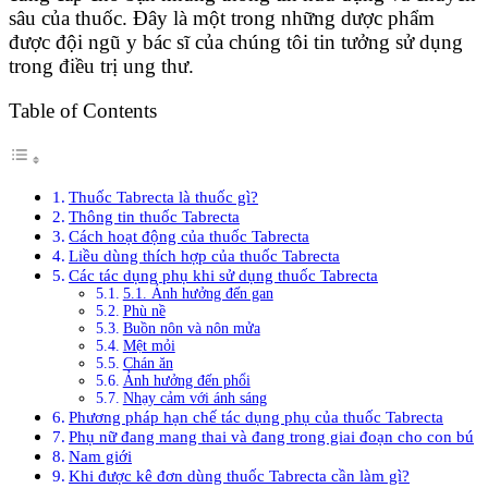
sâu của thuốc. Đây là một trong những dược phẩm
được đội ngũ y bác sĩ của chúng tôi tin tưởng sử dụng
trong điều trị ung thư.
Table of Contents
Thuốc Tabrecta là thuốc gì?
Thông tin thuốc Tabrecta
Cách hoạt động của thuốc Tabrecta
Liều dùng thích hợp của thuốc Tabrecta
Các tác dụng phụ khi sử dụng thuốc Tabrecta
5.1. Ảnh hưởng đến gan
Phù nề
Buồn nôn và nôn mửa
Mệt mỏi
Chán ăn
Ảnh hưởng đến phổi
Nhạy cảm với ánh sáng
Phương pháp hạn chế tác dụng phụ của thuốc Tabrecta
Phụ nữ đang mang thai và đang trong giai đoạn cho con bú
Nam giới
Khi được kê đơn dùng thuốc Tabrecta cần làm gì?