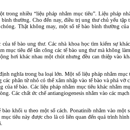
một trong nhiều “liệu pháp nhắm mục tiêu”. Liệu pháp n
o bình thường. Cho đến nay, điều trị ung thư chủ yếu tập t
 chóng. Thật không may, một số tế bào bình thường của
của tế bào ung thư. Các nhà khoa học tìm kiếm sự khác 
m mục tiêu để tấn công các tế bào ung thư mà không làm 
ng hơi khác nhau một chút nhưng đều can thiệp vào khả n
ịnh nghĩa trong ba loại lớn. Một số liệu pháp nhắm mục t
 các phân tử nhỏ có thể xâm nhập vào tế bào và phá vỡ ch
g của tế bào. Các liệu pháp nhắm mục tiêu khác nhắm mục 
dòng. Các chất ức chế antiangiogenesis nhắm vào các mạch
tế bào khối u theo một số cách. Ponatinib nhắm vào một số 
 mục tiêu này được cho là có liên quan đến quá trình hìn
i.