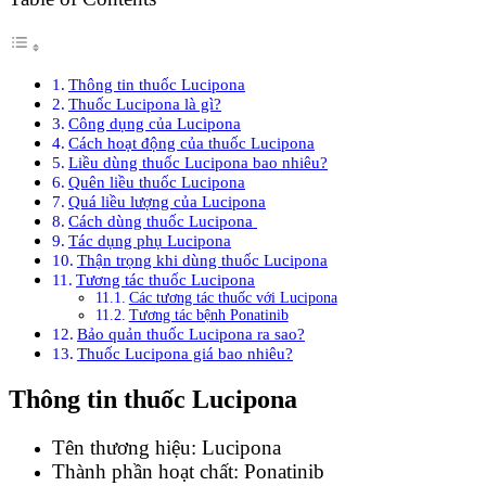
Thông tin thuốc Lucipona
Thuốc Lucipona là gì?
Công dụng của Lucipona
Cách hoạt động của thuốc Lucipona
Liều dùng thuốc Lucipona bao nhiêu?
Quên liều thuốc Lucipona
Quá liều lượng của Lucipona
Cách dùng thuốc Lucipona
Tác dụng phụ Lucipona
Thận trọng khi dùng thuốc Lucipona
Tương tác thuốc Lucipona
Các tương tác thuốc với Lucipona
Tương tác bệnh Ponatinib
Bảo quản thuốc Lucipona ra sao?
Thuốc Lucipona giá bao nhiêu?
Thông tin thuốc Lucipona
Tên thương hiệu: Lucipona
Thành phần hoạt chất: Ponatinib