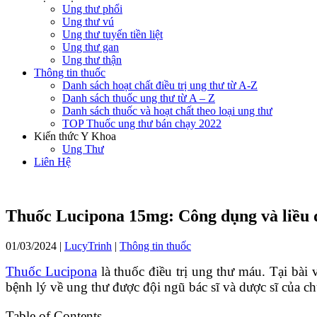
Ung thư phổi
Ung thư vú
Ung thư tuyến tiền liệt
Ung thư gan
Ung thư thận
Thông tin thuốc
Danh sách hoạt chất điều trị ung thư từ A-Z
Danh sách thuốc ung thư từ A – Z
Danh sách thuốc và hoạt chất theo loại ung thư
TOP Thuốc ung thư bán chạy 2022
Kiến thức Y Khoa
Ung Thư
Liên Hệ
Thuốc Lucipona 15mg: Công dụng và liều
01/03/2024
|
LucyTrinh
|
Thông tin thuốc
Thuốc
Lucipona
là thuốc điều trị
ung thư máu
. Tại bài 
bệnh lý về ung thư được đội ngũ bác sĩ và dược sĩ của ch
Table of Contents