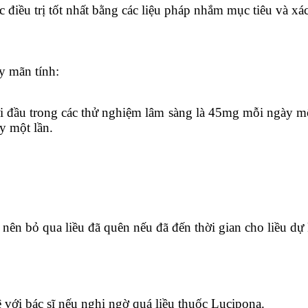
c điều trị tốt nhất bằng các liệu pháp nhắm mục tiêu và xá
y mãn tính:
ởi đầu trong các thử nghiệm lâm sàng là 45mg mỗi ngày m
y một lần.
nên bỏ qua liều đã quên nếu đã đến thời gian cho liều dự k
ệ với bác sĩ nếu nghi ngờ quá liều thuốc Lucipona.