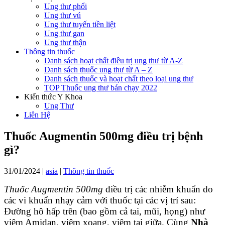
Ung thư phổi
Ung thư vú
Ung thư tuyến tiền liệt
Ung thư gan
Ung thư thận
Thông tin thuốc
Danh sách hoạt chất điều trị ung thư từ A-Z
Danh sách thuốc ung thư từ A – Z
Danh sách thuốc và hoạt chất theo loại ung thư
TOP Thuốc ung thư bán chạy 2022
Kiến thức Y Khoa
Ung Thư
Liên Hệ
Thuốc Augmentin 500mg điều trị bệnh
gì?
31/01/2024
|
asia
|
Thông tin thuốc
Thuốc Augmentin 500mg
điều trị các nhiễm khuẩn do
các vi khuẩn nhạy cảm với thuốc tại các vị trí sau:
Ðường hô hấp trên (bao gồm cả tai, mũi, họng) như
viêm Amidan, viêm xoang, viêm tai giữa. Cùng
Nhà