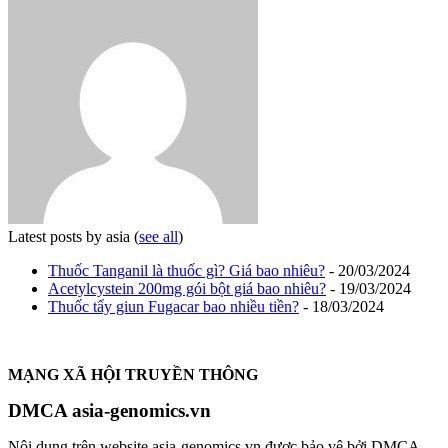
Latest posts by asia
(
see all
)
Thuốc Tanganil là thuốc gì? Giá bao nhiêu?
- 20/03/2024
Acetylcystein 200mg gói bột giá bao nhiêu?
- 19/03/2024
Thuốc tẩy giun Fugacar bao nhiều tiền?
- 18/03/2024
MẠNG XÃ HỘI TRUYỀN THÔNG
DMCA asia-genomics.vn
Nội dung trên website asia-genomics.vn được bảo vệ bởi DMCA