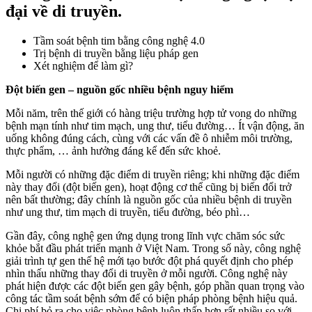
đại về di truyền.
Tầm soát bệnh tim bằng công nghệ 4.0
Trị bệnh di truyền bằng liệu pháp gen
Xét nghiệm để làm gì?
Đột biến gen – nguồn gốc nhiều bệnh nguy hiểm
Mỗi năm, trên thế giới có hàng triệu trường hợp tử vong do những
bệnh mạn tính như tim mạch, ung thư, tiểu đường… Ít vận động, ăn
uống không đúng cách, cùng với các vấn đề ô nhiễm môi trường,
thực phẩm, … ảnh hưởng đáng kể đến sức khoẻ.
Mỗi người có những đặc điểm di truyền riêng; khi những đặc điểm
này thay đổi (đột biến gen), hoạt động cơ thể cũng bị biến đổi trở
nên bất thường; đây chính là nguồn gốc của nhiều bệnh di truyền
như ung thư, tim mạch di truyền, tiểu đường, béo phì…
Gần đây, công nghệ gen ứng dụng trong lĩnh vực chăm sóc sức
khỏe bắt đầu phát triển mạnh ở Việt Nam. Trong số này, công nghệ
giải trình tự gen thế hệ mới tạo bước đột phá quyết định cho phép
nhìn thấu những thay đổi di truyền ở mỗi người. Công nghệ này
phát hiện được các đột biến gen gây bệnh, góp phần quan trọng vào
công tác tầm soát bệnh sớm để có biện pháp phòng bệnh hiệu quả.
Chi phí bỏ ra cho việc phòng bệnh luôn thấp hơn rất nhiều so với