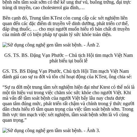
bệnh nên tầm soát sớm có thể kể ung thư vú, buồng trứng, đại trực
tràng di truyền, cao cholesterol gia đình,…
Bên cạnh đó, Trung tâm KTest còn cung cấp các xét nghiệm liên
quan đến các đặc điểm di truyền về dinh dưỡng, phát triển cơ thể,
đáp ứng thuốc, … cho mọi người muốn hiểu rõ bản chất di truyền
của mình để có biện pháp tự quản lý sức khỏe toàn diện.
GS. TS. BS. Đặng Vạn Phước – Chủ tịch Hội tim mạch Việt Nam
phát biểu tại buổi lễ
GS. TS. BS Đặng Vạn Phước, Chủ tịch Hội Tim mạch Việt Nam
đánh giá cao sự ra đời và tôn chỉ hoạt động của KTest, ông chia sẻ:
“Sự ra đời một trung tâm xét nghiệm hiện đại như Ktest có thể nói là
một tín hiệu vui trong việc chăm sóc sức khỏe cho người Việt. Khi
mà vấn đề tầm soát bệnh của người Việt bấy lâu nay chưa được
quan tâm đúng mức, phát triển rất chậm và chính trong ý thức người
dân chưa hiểu rõ tầm quan trọng của việc tầm soát bệnh sớm. Trong
lĩnh vực tim mạch việc xét nghiệm, tầm soát bệnh sớm là vô cùng
quan trọng.”