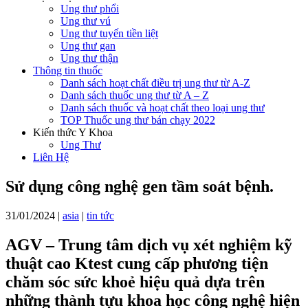
Ung thư phổi
Ung thư vú
Ung thư tuyến tiền liệt
Ung thư gan
Ung thư thận
Thông tin thuốc
Danh sách hoạt chất điều trị ung thư từ A-Z
Danh sách thuốc ung thư từ A – Z
Danh sách thuốc và hoạt chất theo loại ung thư
TOP Thuốc ung thư bán chạy 2022
Kiến thức Y Khoa
Ung Thư
Liên Hệ
Sử dụng công nghệ gen tầm soát bệnh.
31/01/2024
|
asia
|
tin tức
AGV – Trung tâm dịch vụ xét nghiệm kỹ
thuật cao Ktest cung cấp phương tiện
chăm sóc sức khoẻ hiệu quả dựa trên
những thành tựu khoa học công nghệ hiện