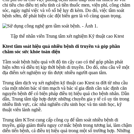
chi tiêu cho điều trị nếu tính cả tiền thuốc men, viện phí, công chăm
sóc, ngày nghỉ việc và vô số hệ lụy đi kèm. Do đó, việc tầm soát
bệnh sớm, để phát hiện các đột biến gen là vô cùng quan trọng.
Tập thể nhân viên Trung tâm xét nghiệm Kỹ thuật cao Ktest
Ktest tầm soát hiệu quả nhiều bệnh di truyền và góp phần
chăm sóc sức khỏe toàn diện
Tầm soát bệnh hiệu quả với độ tin cậy cao có thể góp phần phát
hiện sớm và điều trị kịp thời bệnh di truyền. Do đó, nhu cầu về một
địa điểm xét nghiệm uy tín được nhiều người quan tâm.
Trung tâm dịch vụ xét nghiệm kỹ thuật cao Ktest ra đời từ nhu cầu
của một nhóm bác sĩ tim mạch và bác sĩ gia đình cần xác định căn
nguyên bệnh để có biện pháp điều trị hiệu quả cho bệnh nhân. Dần
dần, Trung tâm tập hợp được những chuyên gia y tế có uy tín trong
nhiều lĩnh vực, các nhà nghiên cứu sinh học và tin sinh học, kỹ
thuật viên lành nghề.
Trung tâm KTest cung cấp công cụ để tầm soát nhiều bệnh di
truyền, giúp giảm thiểu nguy cơ mắc bệnh trong tương lai, làm chậm
diễn tiến bệnh, cả điều trị hiệu quả trong một số trường hợp. Những