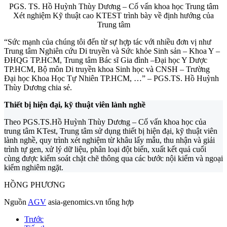
PGS. TS. Hồ Huỳnh Thùy Dương – Cố vấn khoa học Trung tâm
Xét nghiệm Kỹ thuật cao KTEST trình bày về định hướng của
Trung tâm
“Sức mạnh của chúng tôi đến từ sự hợp tác với nhiều đơn vị như
Trung tâm Nghiên cứu Di truyền và Sức khỏe Sinh sản – Khoa Y –
ĐHQG TP.HCM, Trung tâm Bác sĩ Gia đình –Đại học Y Dược
TP.HCM, Bộ môn Di truyền khoa Sinh học và CNSH – Trường
Đại học Khoa Học Tự Nhiên TP.HCM, …” – PGS.TS. Hồ Huỳnh
Thùy Dương chia sẻ.
Thiết bị hiện đại, kỹ thuật viên lành nghề
Theo PGS.TS.Hồ Huỳnh Thùy Dương – Cố vấn khoa học của
trung tâm KTest, Trung tâm sử dụng thiết bị hiện đại, kỹ thuật viên
lành nghề, quy trình xét nghiệm từ khâu lấy mẫu, thu nhận và giải
trình tự gen, xử lý dữ liệu, phân loại đột biến, xuất kết quả cuối
cùng được kiểm soát chặt chẽ thông qua các bước nội kiểm và ngoại
kiểm nghiêm ngặt.
HỒNG PHƯƠNG
Nguồn
AGV
asia-genomics.vn tổng hợp
Trước