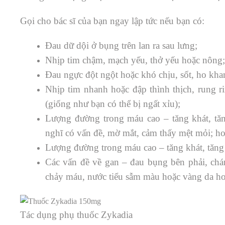
Gọi cho bác sĩ của bạn ngay lập tức nếu bạn có:
Đau dữ dội ở bụng trên lan ra sau lưng;
Nhịp tim chậm, mạch yếu, thở yếu hoặc nông;
Đau ngực đột ngột hoặc khó chịu, sốt, ho kha
Nhịp tim nhanh hoặc đập thình thịch, rung r
(giống như bạn có thể bị ngất xỉu);
Lượng đường trong máu cao – tăng khát, tăng 
nghĩ có vấn đề, mờ mắt, cảm thấy mệt mỏi; ho
Lượng đường trong máu cao – tăng khát, tăng đ
Các vấn đề về gan – đau bụng bên phải, chá
chảy máu, nước tiểu sẫm màu hoặc vàng da ho
Tác dụng phụ thuốc Zykadia