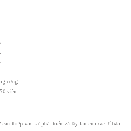
a
b
s
ng cứng
50 viên
 can thiệp vào sự phát triển và lây lan của các tế bào