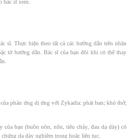
 bác sĩ xem.
c sĩ. Thực hiện theo tất cả các hướng dẫn trên nhãn
ặc tờ hướng dẫn. Bác sĩ của bạn đôi khi có thể thay
ẫn.
 của phản ứng dị ứng với Zykadia: phát ban; khó thở;
y của bạn (buồn nôn, nôn, tiêu chảy, đau dạ dày) có
u chứng dạ dày nghiêm trọng hoặc liên tục.