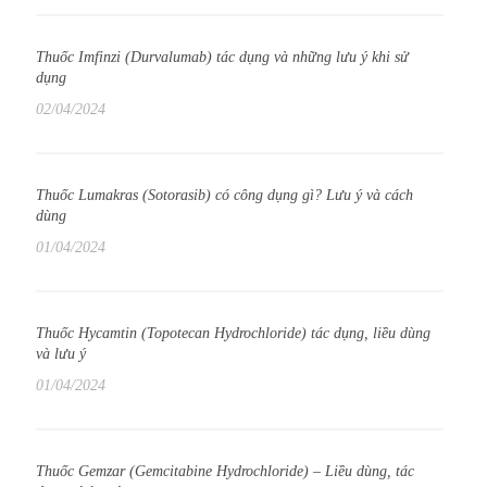
Thuốc Imfinzi (Durvalumab) tác dụng và những lưu ý khi sử
dụng
02/04/2024
Thuốc Lumakras (Sotorasib) có công dụng gì? Lưu ý và cách
dùng
01/04/2024
Thuốc Hycamtin (Topotecan Hydrochloride) tác dụng, liều dùng
và lưu ý
01/04/2024
Thuốc Gemzar (Gemcitabine Hydrochloride) – Liều dùng, tác