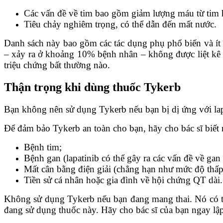
Các vấn đề về tim bao gồm giảm lượng máu từ tim h
Tiêu chảy nghiêm trọng, có thể dẫn đến mất nước.
Danh sách này bao gồm các tác dụng phụ phổ biến và ít
– xảy ra ở khoảng 10% bệnh nhân – không được liệt kê 
triệu chứng bất thường nào.
Thận trọng khi dùng thuốc Tykerb
Bạn không nên sử dụng Tykerb nếu bạn bị dị ứng với lap
Để đảm bảo Tykerb an toàn cho bạn, hãy cho bác sĩ biết 
Bệnh tim;
Bệnh gan (lapatinib có thể gây ra các vấn đề về ga
Mất cân bằng điện giải (chẳng hạn như mức độ thấp
Tiền sử cá nhân hoặc gia đình về hội chứng QT dài.
Không sử dụng Tykerb nếu bạn đang mang thai. Nó có thể 
đang sử dụng thuốc này. Hãy cho bác sĩ của bạn ngay lập