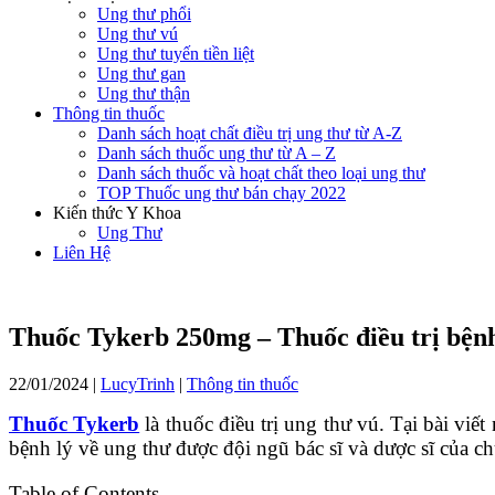
Ung thư phổi
Ung thư vú
Ung thư tuyến tiền liệt
Ung thư gan
Ung thư thận
Thông tin thuốc
Danh sách hoạt chất điều trị ung thư từ A-Z
Danh sách thuốc ung thư từ A – Z
Danh sách thuốc và hoạt chất theo loại ung thư
TOP Thuốc ung thư bán chạy 2022
Kiến thức Y Khoa
Ung Thư
Liên Hệ
Thuốc Tykerb 250mg – Thuốc điều trị bện
22/01/2024
|
LucyTrinh
|
Thông tin thuốc
Thuốc Tykerb
là thuốc điều trị
ung thư vú
. Tại bài viết
bệnh lý về ung thư được đội ngũ bác sĩ và dược sĩ của ch
Table of Contents