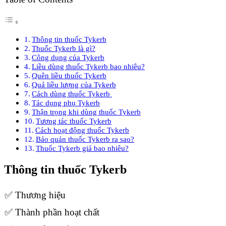
Thông tin thuốc Tykerb
Thuốc Tykerb là gì?
Công dụng của Tykerb
Liều dùng thuốc Tykerb bao nhiêu?
Quên liều thuốc Tykerb
Quá liều lượng của Tykerb
Cách dùng thuốc Tykerb
Tác dụng phụ Tykerb
Thận trọng khi dùng thuốc Tykerb
Tương tác thuốc Tykerb
Cách hoạt động thuốc Tykerb
Bảo quản thuốc Tykerb ra sao?
Thuốc Tykerb giá bao nhiêu?
Thông tin thuốc Tykerb
✅ Thương hiệu
✅ Thành phần hoạt chất