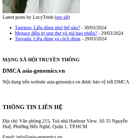
Latest posts by LucyTrinh
(
see all
)
Tagrisso: Liều dùng như thế nào?
- 30/03/2024
Megace điều trị ung thư vú giá bao nhiêu?
- 29/03/2024
Truvada: Liều dùng và cách dùng
- 29/03/2024
MẠNG XÃ HỘI TRUYỀN THÔNG
DMCA asia-genomics.vn
Nội dung trên website asia-genomics.vn được bảo vệ bởi DMCA
THÔNG TIN LIÊN HỆ
Địa chỉ: Văn phòng 215, Toà nhà Harbour View.
Số 35 Nguyễn
Huệ, Phường Bến Nghé, Quận 1, TP.HCM
Email: info@asia-genomics.vn