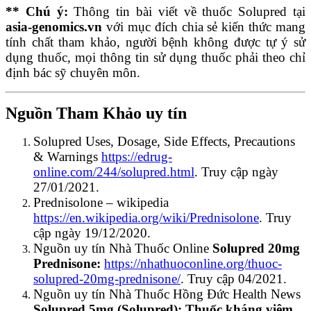
** Chú ý:
Thông tin bài viết về thuốc
Solupred tại
asia-genomics.vn
với mục đích chia sẻ kiến thức mang
tính chất tham khảo, người bệnh không được tự ý sử
dụng thuốc, mọi thông tin sử dụng thuốc phải theo chỉ
định bác sỹ chuyên môn.
Nguồn Tham Khảo uy tín
Solupred Uses, Dosage, Side Effects, Precautions
& Warnings
https://edrug-
online.com/244/solupred.html
. Truy cập ngày
27/01/2021.
Prednisolone – wikipedia
https://en.wikipedia.org/wiki/Prednisolone
. Truy
cập ngày 19/12/2020.
Nguồn uy tín Nhà Thuốc Online
Solupred 20mg
Prednisone
:
https://nhathuoconline.org/thuoc-
solupred-20mg-prednisone/
.
Truy cập 04/2021.
Nguồn uy tín Nhà Thuốc Hồng Đức Health News
Solupred 5mg (Solupred): Thuốc kháng viêm