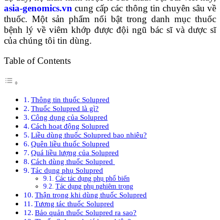
asia-genomics.vn
cung cấp các thông tin chuyên sâu về
thuốc. Một sản phẩm nổi bật trong danh mục thuốc
bệnh lý về viêm khớp được đội ngũ bác sĩ và dược sĩ
của chúng tôi tin dùng.
Table of Contents
Thông tin thuốc Solupred
Thuốc Solupred là gì?
Công dụng của Solupred
Cách hoạt động Solupred
Liều dùng thuốc Solupred bao nhiêu?
Quên liều thuốc Solupred
Quá liều lượng của Solupred
Cách dùng thuốc Solupred
Tác dụng phụ Solupred
Các tác dụng phụ phổ biến
Tác dụng phụ nghiêm trọng
Thận trọng khi dùng thuốc Solupred
Tương tác thuốc Solupred
Bảo quản thuốc Solupred ra sao?