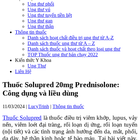
Ung thư phổi
Ung thư vú
Ung thư tuyến tiền liệt
Ung thư gan
Ung thư thận
Thông tin thuốc
Danh sách hoạt chất điều trị ung thư từ A-Z
Danh sách thuốc ung thư từ A – Z
Danh sách thuốc và hoạt chất theo loại ung thư
TOP Thuốc ung thư bán chạy 2022
Kiến thức Y Khoa
Ung Thư
Liên Hệ
Thuốc Solupred 20mg Prednisolone:
Công dụng và liều dùng
11/03/2024
|
LucyTrinh
|
Thông tin thuốc
Thuốc
Solupred
là thuốc điều trị
viêm khớp, lupus, vảy
nến, viêm loét đại tràng, rối loạn dị ứng, rối loạn tuyến
(nội tiết) và các tình trạng ảnh hưởng đến da, mắt, phổi,
dạ dày, hệ thần kinh hoặc tế bào máu
. Tại bài viết này,