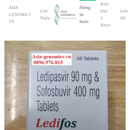
Kiến
ASIA-
Thông
Giới
Bệnh
thức
Liên
GENOMICS
tin
Skip to main content
Thiệu
Học
Y
Hệ
VN
thuốc
Khoa