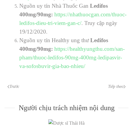
Nguồn uy tín Nhà Thuốc Gan
Ledifos
400mg/90mg
:
https://nhathuocgan.com/thuoc-
ledifos-dieu-tri-viem-gan-c/
.
Truy cập ngày
19/12/2020.
Nguồn uy tín Healthy ung thư
Ledifos
400mg/90mg
:
https://healthyungthu.com/san-
pham/thuoc-ledifos-90mg-400mg-ledipasvir-
va-sofosbuvir-gia-bao-nhieu/
Trước
Tiếp theo
Người chịu trách nhiệm nội dung