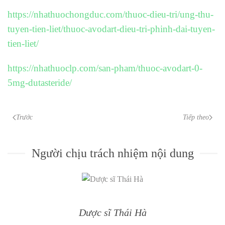
https://nhathuochongduc.com/thuoc-dieu-tri/ung-thu-
tuyen-tien-liet/thuoc-avodart-dieu-tri-phinh-dai-tuyen-
tien-liet/
https://nhathuoclp.com/san-pham/thuoc-avodart-0-
5mg-dutasteride/
Trước
Tiếp theo
Người chịu trách nhiệm nội dung
Dược sĩ Thái Hà