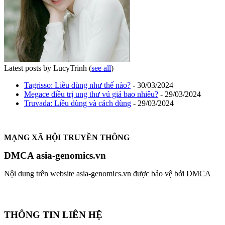
Latest posts by LucyTrinh
(
see all
)
Tagrisso: Liều dùng như thế nào?
- 30/03/2024
Megace điều trị ung thư vú giá bao nhiêu?
- 29/03/2024
Truvada: Liều dùng và cách dùng
- 29/03/2024
MẠNG XÃ HỘI TRUYỀN THÔNG
DMCA asia-genomics.vn
Nội dung trên website asia-genomics.vn được bảo vệ bởi DMCA
THÔNG TIN LIÊN HỆ