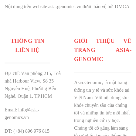
Nội dung trên website asia-genomics.vn được bảo vệ bởi DMCA
THÔNG TIN
GIỚI THIỆU VỀ
LIÊN HỆ
TRANG ASIA-
GENOMIC
Địa chỉ: Văn phòng 215, Toà
nhà Harbour View.
Số 35
Asia-Genomic, là một trang
Nguyễn Huệ, Phường Bến
thông tin y tế và sức khỏe tại
Nghé, Quận 1, TP.HCM
Việt Nam. Với nội dung sức
khỏe chuyên sâu của chúng
Email: info@asia-
tôi và những tin tức mới nhất
genomics.vn
trong nghiên cứu y học.
Chúng tôi cố gắng làm sáng
ĐT: (+84) 896 976 815
tỏ sự phức tạp của thông tin