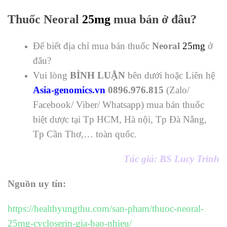
Thuốc Neoral
25mg
mua bán ở đâu?
Để biết địa chỉ mua bán thuốc
Neoral
25mg
ở
đâu?
Vui lòng
BÌNH LUẬN
bên dưới hoặc Liên hệ
Asia-genomics.vn
0896.976.815
(Zalo/
Facebook/ Viber/ Whatsapp) mua bán thuốc
biệt dược tại Tp HCM, Hà nội, Tp Đà Nẵng,
Tp Cần Thơ,… toàn quốc.
Tác giả: BS Lucy Trinh
Nguồn uy tín:
https://healthyungthu.com/san-pham/thuoc-neoral-
25mg-cycloserin-gia-bao-nhieu/