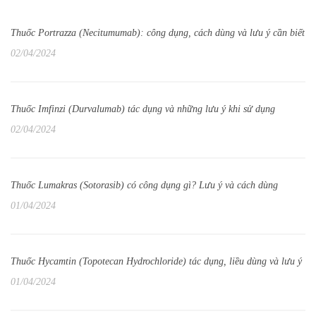
Thuốc Portrazza (Necitumumab): công dụng, cách dùng và lưu ý cần biết
02/04/2024
Thuốc Imfinzi (Durvalumab) tác dụng và những lưu ý khi sử dụng
02/04/2024
Thuốc Lumakras (Sotorasib) có công dụng gì? Lưu ý và cách dùng
01/04/2024
Thuốc Hycamtin (Topotecan Hydrochloride) tác dụng, liều dùng và lưu ý
01/04/2024