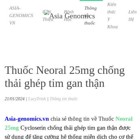
Kiến
ASIA-
Thông
Giới
Bệnh
thức
Liên
GENOMICS
tin
Skip to main content
Thiệu
Học
Y
Hệ
VN
thuốc
Khoa
Thuốc Neoral 25mg chống
thải ghép tim gan thận
21/01/2024
|
LucyTrinh
|
Thông tin thuốc
Asia-genomics.vn
chia sẻ thông tin về Thuốc
Neoral
25mg
Cycloserin chống thải ghép tim gan thận được
sử dụng để tăng cường hệ thống miễn dịch cho cơ thể