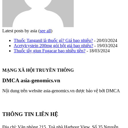
Latest posts by asia
(
see all
)
Thuốc Tanganil là thuốc gì? Giá bao nhiêu?
- 20/03/2024
Acetylcystein 200mg gói bột giá bao nhiêu?
- 19/03/2024
Thuốc tẩy giun Fugacar bao nhiều tiền?
- 18/03/2024
MẠNG XÃ HỘI TRUYỀN THÔNG
DMCA asia-genomics.vn
Nội dung trên website asia-genomics.vn được bảo vệ bởi DMCA
THÔNG TIN LIÊN HỆ
Địa chỉ: Văn phòng 215, Toà nhà Harbour View.
Số 35 Nguyễn