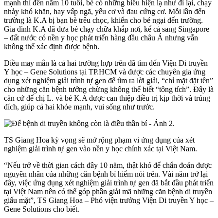
mạnh thì đến năm 10 tuổi, bé có những biểu hiện lạ như đi lại, chạy
nhảy khó khăn, hay vấp ngã, yếu cơ và đau cứng cơ. Mỗi lần đến
trường là K.A bị bạn bè trêu chọc, khiến cho bé ngại đến trường.
Gia đình K.A đã đưa bé chạy chữa khắp nơi, kể cả sang Singapore
– đất nước có nền y học phát triển hàng đầu châu Á nhưng vẫn
không thể xác định được bệnh.
Điều may mắn là cả hai trường hợp trên đã tìm đến Viện Di truyền
Y học – Gene Solutions tại TP.HCM và được các chuyên gia ứng
dụng xét nghiệm giải trình tự gen để tìm ra lời giải, “chỉ mặt đặt tên”
cho những căn bệnh tưởng chừng không thể biết “tông tích”. Đây là
căn cứ để chị L. và bé K.A được can thiệp điều trị kịp thời và trúng
đích, giúp cả hai khỏe mạnh, vui sống như trước.
TS Giang Hoa kỳ vọng sẽ mở rộng phạm vi ứng dụng của xét
nghiệm giải trình tự gen vào nền y học chính xác tại Việt Nam.
“Nếu trở về thời gian cách đây 10 năm, thật khó để chẩn đoán được
nguyên nhân của những căn bệnh bí hiểm nói trên. Vài năm trở lại
đây, việc ứng dụng xét nghiệm giải trình tự gen đã bắt đầu phát triển
tại Việt Nam nên có thể góp phần giải mã những căn bệnh di truyền
giấu mặt”, TS Giang Hoa – Phó viện trưởng Viện Di truyền Y học –
Gene Solutions cho biết.