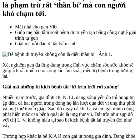
là phạm trù rất ‘thần bí’ mà con người
khó chạm tới.
Mái nhà cho gen Việt
Giúp mẹ bầu tầm soát bệnh di truyền lặn bằng công nghệ giải
trình tự gen
Giải mã nỗi đau dị tật bẩm sinh
Xét nghiệm gen đa ứng dụng trong lĩnh vực chăm sóc sức khỏe sẽ
giúp ích rất nhiều cho công tác tầm soát, điều trị bệnh trong tương
lai.
Giải mã những bi kịch bệnh tật ‘từ trên trời rơi xuống’
Nhiều năm trước, gia đình chị N.T.L đang sống yên ổn thì hung tin
ập đến, cả hai người trong dòng họ lần lượt qua đời vì ung thư phổi
và ung thư tuyến giáp. Sau đó ngay cả chị L. và em gái mình cũng
phát hiện mắc căn bệnh quái ác là ung thư vú. Đất trời như sụp đổ
với chị L. vì không hiểu tại sao bi kịch bệnh tật lại truyền đời như
vậy.
Trường hợp khác là bé K.A là con gái út trong gia đình. Đang khỏe