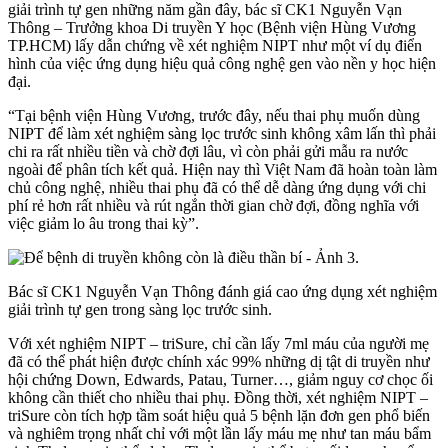
giải trình tự gen những năm gần đây, bác sĩ CK1 Nguyễn Vạn
Thông – Trưởng khoa Di truyền Y học (Bệnh viện Hùng Vương
TP.HCM) lấy dẫn chứng về xét nghiệm NIPT như một ví dụ điển
hình của việc ứng dụng hiệu quả công nghệ gen vào nền y học hiện
đại.
“Tại bệnh viện Hùng Vương, trước đây, nếu thai phụ muốn dùng
NIPT để làm xét nghiệm sàng lọc trước sinh không xâm lấn thì phải
chi ra rất nhiều tiền và chờ đợi lâu, vì còn phải gửi mẫu ra nước
ngoài để phân tích kết quả. Hiện nay thì Việt Nam đã hoàn toàn làm
chủ công nghệ, nhiều thai phụ đã có thể dễ dàng ứng dụng với chi
phí rẻ hơn rất nhiều và rút ngắn thời gian chờ đợi, đồng nghĩa với
việc giảm lo âu trong thai kỳ”.
Bác sĩ CK1 Nguyễn Vạn Thông đánh giá cao ứng dụng xét nghiệm
giải trình tự gen trong sàng lọc trước sinh.
Với xét nghiệm NIPT – triSure, chỉ cần lấy 7ml máu của người mẹ
đã có thể phát hiện được chính xác 99% những dị tật di truyền như
hội chứng Down, Edwards, Patau, Turner…, giảm nguy cơ chọc ối
không cần thiết cho nhiều thai phụ. Đồng thời, xét nghiệm NIPT –
triSure còn tích hợp tầm soát hiệu quả 5 bệnh lặn đơn gen phổ biến
và nghiêm trọng nhất chỉ với một lần lấy máu mẹ như tan máu bẩm