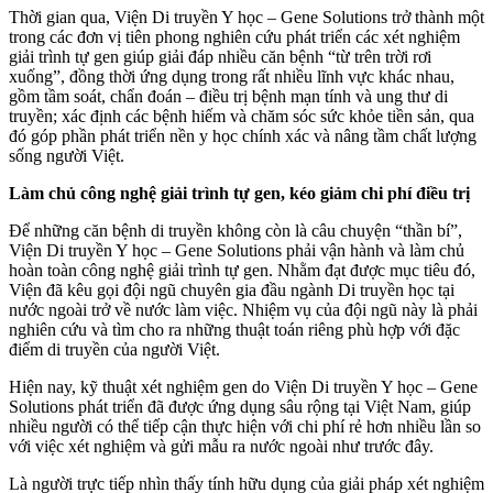
Thời gian qua, Viện Di truyền Y học – Gene Solutions trở thành một
trong các đơn vị tiên phong nghiên cứu phát triển các xét nghiệm
giải trình tự gen giúp giải đáp nhiều căn bệnh “từ trên trời rơi
xuống”, đồng thời ứng dụng trong rất nhiều lĩnh vực khác nhau,
gồm tầm soát, chẩn đoán – điều trị bệnh mạn tính và ung thư di
truyền; xác định các bệnh hiếm và chăm sóc sức khỏe tiền sản, qua
đó góp phần phát triển nền y học chính xác và nâng tầm chất lượng
sống người Việt.
Làm chủ công nghệ giải trình tự gen, kéo giảm chi phí điều trị
Để những căn bệnh di truyền không còn là câu chuyện “thần bí”,
Viện Di truyền Y học – Gene Solutions phải vận hành và làm chủ
hoàn toàn công nghệ giải trình tự gen. Nhằm đạt được mục tiêu đó,
Viện đã kêu gọi đội ngũ chuyên gia đầu ngành Di truyền học tại
nước ngoài trở về nước làm việc. Nhiệm vụ của đội ngũ này là phải
nghiên cứu và tìm cho ra những thuật toán riêng phù hợp với đặc
điểm di truyền của người Việt.
Hiện nay, kỹ thuật xét nghiệm gen do Viện Di truyền Y học – Gene
Solutions phát triển đã được ứng dụng sâu rộng tại Việt Nam, giúp
nhiều người có thể tiếp cận thực hiện với chi phí rẻ hơn nhiều lần so
với việc xét nghiệm và gửi mẫu ra nước ngoài như trước đây.
Là người trực tiếp nhìn thấy tính hữu dụng của giải pháp xét nghiệm