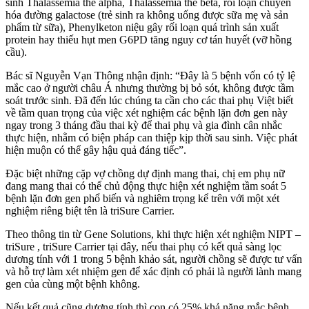
sinh Thalassemia thể alpha, Thalassemia thể beta, rối loạn chuyển
hóa đường galactose (trẻ sinh ra không uống được sữa mẹ và sản
phẩm từ sữa), Phenylketon niệu gây rối loạn quá trình sản xuất
protein hay thiếu hụt men G6PD tăng nguy cơ tán huyết (vỡ hồng
cầu).
Bác sĩ Nguyễn Vạn Thông nhận định: “Đây là 5 bệnh vốn có tỷ lệ
mắc cao ở người châu Á nhưng thường bị bỏ sót, không được tầm
soát trước sinh. Đã đến lúc chúng ta cần cho các thai phụ Việt biết
về tầm quan trọng của việc xét nghiệm các bệnh lặn đơn gen này
ngay trong 3 tháng đầu thai kỳ để thai phụ và gia đình cân nhắc
thực hiện, nhằm có biện pháp can thiệp kịp thời sau sinh. Việc phát
hiện muộn có thể gây hậu quả đáng tiếc”.
Đặc biệt những cặp vợ chồng dự định mang thai, chị em phụ nữ
đang mang thai có thể chủ động thực hiện xét nghiệm tầm soát 5
bệnh lặn đơn gen phổ biến và nghiêm trọng kể trên với một xét
nghiệm riêng biệt tên là triSure Carrier.
Theo thông tin từ Gene Solutions, khi thực hiện xét nghiệm NIPT –
triSure , triSure Carrier tại đây, nếu thai phụ có kết quả sàng lọc
dương tính với 1 trong 5 bệnh khảo sát, người chồng sẽ được tư vấn
và hỗ trợ làm xét nhiệm gen để xác định có phải là người lành mang
gen của cùng một bệnh không.
Nếu kết quả cũng dương tính thì con có 25% khả năng mắc bệnh.