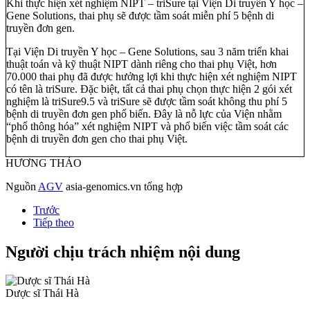
Khi thực hiện xét nghiệm NIPT – triSure tại Viện Di truyền Y học –
Gene Solutions, thai phụ sẽ được tầm soát miễn phí 5 bệnh di
truyền đơn gen.
Tại Viện Di truyền Y học – Gene Solutions, sau 3 năm triển khai
thuật toán và kỹ thuật NIPT dành riêng cho thai phụ Việt, hơn
70.000 thai phụ đã được hưởng lợi khi thực hiện xét nghiệm NIPT
có tên là triSure. Đặc biệt, tất cả thai phụ chọn thực hiện 2 gói xét
nghiệm là triSure9.5 và triSure sẽ được tầm soát không thu phí 5
bệnh di truyền đơn gen phổ biến. Đây là nỗ lực của Viện nhằm
“phổ thông hóa” xét nghiệm NIPT và phổ biến việc tầm soát các
bệnh di truyền đơn gen cho thai phụ Việt.
HƯƠNG THẢO
Nguồn
AGV
asia-genomics.vn tổng hợp
Trước
Tiếp theo
Người chịu trách nhiệm nội dung
Dược sĩ Thái Hà