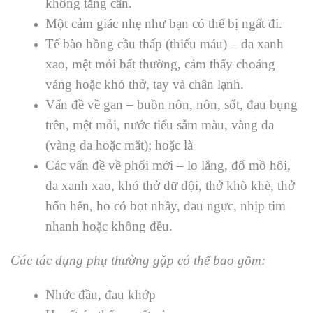
không tăng cân.
Một cảm giác nhẹ như bạn có thể bị ngất đi.
Tế bào hồng cầu thấp (thiếu máu) – da xanh
xao, mệt mỏi bất thường, cảm thấy choáng
váng hoặc khó thở, tay và chân lạnh.
Vấn đề về gan – buồn nôn, nôn, sốt, đau bụng
trên, mệt mỏi, nước tiểu sẫm màu, vàng da
(vàng da hoặc mắt); hoặc là
Các vấn đề về phổi mới – lo lắng, đổ mồ hôi,
da xanh xao, khó thở dữ dội, thở khò khè, thở
hổn hển, ho có bọt nhầy, đau ngực, nhịp tim
nhanh hoặc không đều.
Các tác dụng phụ thường gặp có thể bao gồm:
Nhức đầu, đau khớp