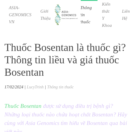
Kiến
ASIA-
Thông
Giới
Bệnh
thức
Liên
GENOMICS
tin
Skip to main content
Thiệu
Học
Y
Hệ
VN
thuốc
Khoa
Thuốc Bosentan là thuốc gì?
Thông tin liều và giá thuốc
Bosentan
17/02/2024
|
LucyTrinh
|
Thông tin thuốc
Thuốc Bosentan
được sử dụng điều trị bệnh gì?
Những loại thuốc nào chứa hoạt chất Bosentan? Hãy
cùng với Asia Genomics tìm hiểu về Bosentan qua bài
viết này.