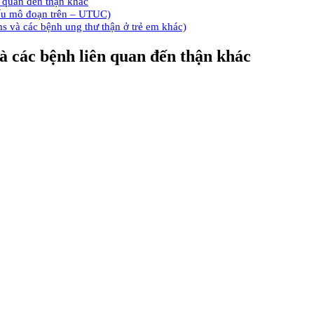
n quan đến thận khác
iểu mô đoạn trên – UTUC)
s và các bệnh ung thư thận ở trẻ em khác)
à các bệnh liên quan đến thận khác