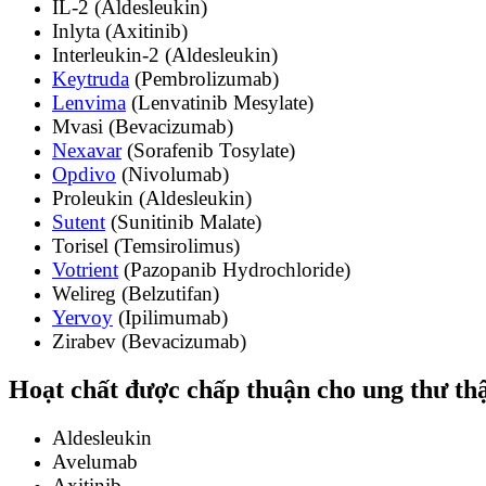
IL-2 (Aldesleukin)
Inlyta (Axitinib)
Interleukin-2 (Aldesleukin)
Keytruda
(Pembrolizumab)
Lenvima
(Lenvatinib Mesylate)
Mvasi (Bevacizumab)
Nexavar
(Sorafenib Tosylate)
Opdivo
(Nivolumab)
Proleukin (Aldesleukin)
Sutent
(Sunitinib Malate)
Torisel (Temsirolimus)
Votrient
(Pazopanib Hydrochloride)
Welireg (Belzutifan)
Yervoy
(Ipilimumab)
Zirabev (Bevacizumab)
Hoạt chất được chấp thuận cho ung thư thậ
Aldesleukin
Avelumab
Axitinib