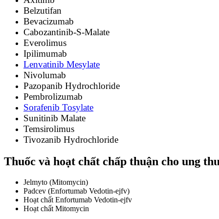
Belzutifan
Bevacizumab
Cabozantinib-S-Malate
Everolimus
Ipilimumab
Lenvatinib Mesylate
Nivolumab
Pazopanib Hydrochloride
Pembrolizumab
Sorafenib Tosylate
Sunitinib Malate
Temsirolimus
Tivozanib Hydrochloride
Thuốc và hoạt chất chấp thuận cho ung th
Jelmyto (Mitomycin)
Padcev (Enfortumab Vedotin-ejfv)
Hoạt chất Enfortumab Vedotin-ejfv
Hoạt chất Mitomycin