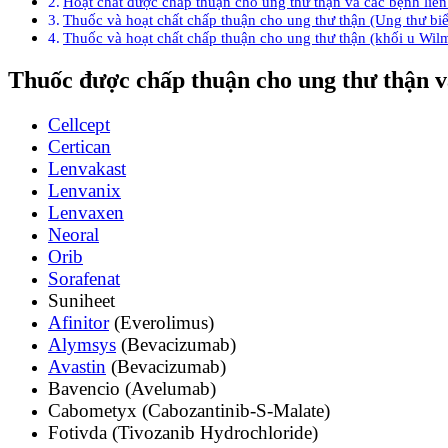
Hoạt chất được chấp thuận cho ung thư thận và các bệnh liê
Thuốc và hoạt chất chấp thuận cho ung thư thận (Ung thư b
Thuốc và hoạt chất chấp thuận cho ung thư thận (khối u Wilm
Thuốc được chấp thuận cho ung thư thận v
Cellcept
Certican
Lenvakast
Lenvanix
Lenvaxen
Neoral
Orib
Sorafenat
Suniheet
Afinitor
(Everolimus)
Alymsys
(Bevacizumab)
Avastin
(Bevacizumab)
Bavencio (Avelumab)
Cabometyx (Cabozantinib-S-Malate)
Fotivda (Tivozanib Hydrochloride)