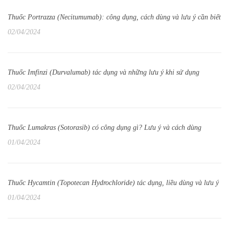
Thuốc Portrazza (Necitumumab): công dụng, cách dùng và lưu ý cần biết
02/04/2024
Thuốc Imfinzi (Durvalumab) tác dụng và những lưu ý khi sử dụng
02/04/2024
Thuốc Lumakras (Sotorasib) có công dụng gì? Lưu ý và cách dùng
01/04/2024
Thuốc Hycamtin (Topotecan Hydrochloride) tác dụng, liều dùng và lưu ý
01/04/2024