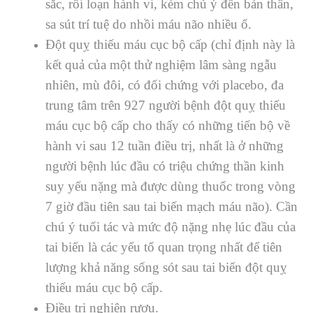
sắc, rối loạn hành vi, kém chú ý đến bản thân,
sa sút trí tuệ do nhồi máu não nhiều ổ.
Ðột quỵ thiếu máu cục bộ cấp (chỉ định này là
kết quả của một thử nghiệm lâm sàng ngẫu
nhiên, mù đôi, có đối chứng với placebo, đa
trung tâm trên 927 người bệnh đột quỵ thiếu
máu cục bộ cấp cho thấy có những tiến bộ về
hành vi sau 12 tuần điều trị, nhất là ở những
người bệnh lúc đầu có triệu chứng thần kinh
suy yếu nặng mà được dùng thuốc trong vòng
7 giờ đầu tiên sau tai biến mạch máu não). Cần
chú ý tuổi tác và mức độ nặng nhẹ lúc đầu của
tai biến là các yếu tố quan trọng nhất để tiên
lượng khả năng sống sót sau tai biến đột quỵ
thiếu máu cục bộ cấp.
Ðiều trị nghiện rượu.