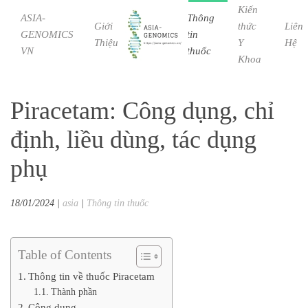
Kiến
ASIA-
Thông
Giới
Bệnh
thức
Liên
GENOMICS
tin
Skip to main content
Thiệu
Học
Y
Hệ
VN
thuốc
Khoa
Piracetam: Công dụng, chỉ
định, liều dùng, tác dụng
phụ
18/01/2024
|
asia
|
Thông tin thuốc
Table of Contents
Thông tin về thuốc Piracetam
Thành phần
Công dụng